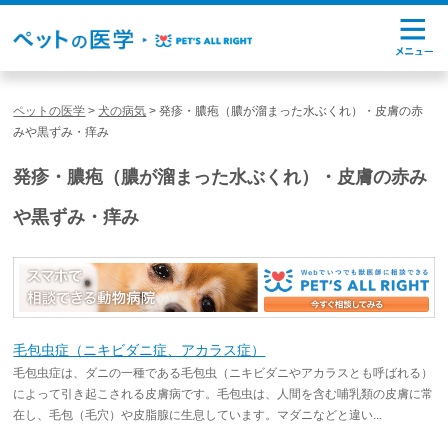
ペットの医学
>
犬の病気
>
発疹・膿疱（膿が溜まった水ぶくれ）・皮膚の赤
みや黒ずみ・痒み
発疹・膿疱（膿が溜まった水ぶくれ）・皮膚の赤み
や黒ずみ・痒み
毛包虫症（ニキビダニ症、アカラス症）
毛包虫症は、ダニの一種である毛包虫（ニキビダニやアカラスとも呼ばれる）
によって引き起こされる皮膚病です。毛包虫は、人間を含む哺乳類の皮膚に常
在し、毛包（毛穴）や皮脂腺に生息しています。マダニなどと違い...