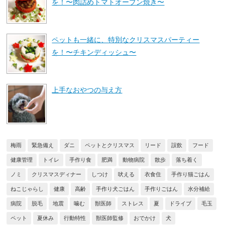
を！〜肉詰めトマトオーブン焼き〜
ペットも一緒に、特別なクリスマスパーティー
を！〜チキンディッシュ〜
上手なおやつの与え方
梅雨
緊急備え
ダニ
ペットとクリスマス
リード
誤飲
フード
健康管理
トイレ
手作り食
肥満
動物病院
散歩
落ち着く
ノミ
クリスマスディナー
しつけ
吠える
衣食住
手作り猫ごはん
ねこじゃらし
健康
高齢
手作り犬ごはん
手作りごはん
水分補給
病院
脱毛
地震
噛む
獣医師
ストレス
夏
ドライブ
毛玉
ペット
夏休み
行動特性
獣医師監修
おでかけ
犬