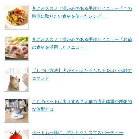
冬にオススメ！温かみのある手作りメニュー「この
時期に取りたい食材を使ったレシピ」
冬にオススメ！温かみのある手作りメニュー「お鍋
の食材を活用したメニュー」
【しつけ方法】犬がくわえたおもちゃを口から離す
コマンド
うちのペットは太りすぎ？犬猫の適正体重や理想的
な体型とは
ペットも一緒に、特別なクリスマスパーティー