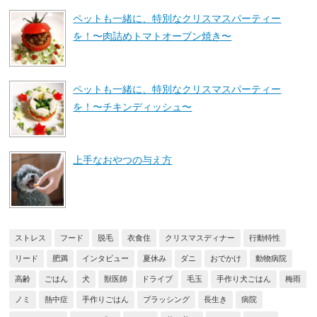
ペットも一緒に、特別なクリスマスパーティー
を！〜肉詰めトマトオーブン焼き〜
ペットも一緒に、特別なクリスマスパーティー
を！〜チキンディッシュ〜
上手なおやつの与え方
ストレス
フード
脱毛
衣食住
クリスマスディナー
行動特性
リード
肥満
インタビュー
夏休み
ダニ
おでかけ
動物病院
高齢
ごはん
犬
獣医師
ドライブ
毛玉
手作り犬ごはん
梅雨
ノミ
熱中症
手作りごはん
ブラッシング
長生き
病院