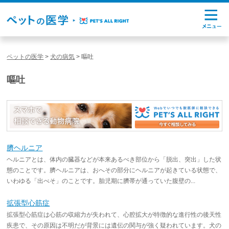
ペットの医学
>
犬の病気
>
嘔吐
嘔吐
臍ヘルニア
ヘルニアとは、体内の臓器などが本来あるべき部位から「脱出、突出」した状
態のことです。臍ヘルニアは、おへその部分にヘルニアが起きている状態で、
いわゆる「出べそ」のことです。胎児期に臍帯が通っていた腹壁の...
拡張型心筋症
拡張型心筋症は心筋の収縮力が失われて、心腔拡大が特徴的な進行性の後天性
疾患で、その原因は不明だが背景には遺伝の関与が強く疑われています。犬の