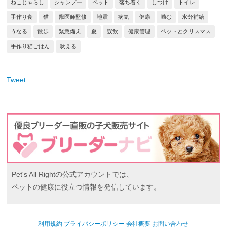
ねこじゃらし
シャンプー
ペット
落ち着く
しつけ
トイレ
手作り食
猫
獣医師監修
地震
病気
健康
噛む
水分補給
うなる
散歩
緊急備え
夏
誤飲
健康管理
ペットとクリスマス
手作り猫ごはん
吠える
Tweet
Pet's All Rightの公式アカウントでは、
ペットの健康に役立つ情報を発信しています。
利用規約
プライバシーポリシー
会社概要
お問い合わせ