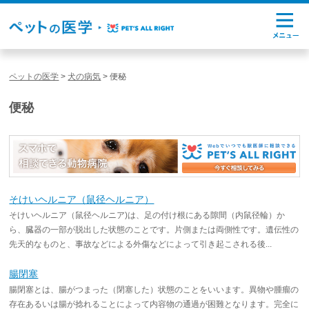
ペットの医学
>
犬の病気
>
便秘
便秘
そけいヘルニア（鼠径ヘルニア）
そけいヘルニア（鼠径ヘルニア)は、足の付け根にある隙間（内鼠径輪）か
ら、臓器の一部が脱出した状態のことです。片側または両側性です。遺伝性の
先天的なものと、事故などによる外傷などによって引き起こされる後...
腸閉塞
腸閉塞とは、腸がつまった（閉塞した）状態のことをいいます。異物や腫瘤の
存在あるいは腸が捻れることによって内容物の通過が困難となります。完全に