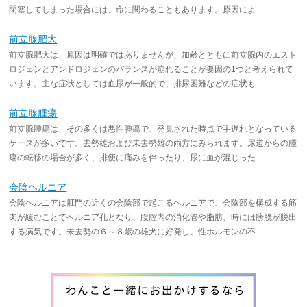
閉塞してしまった場合には、命に関わることもあります。原因によ...
前立腺肥大
前立腺肥大は、原因は明確ではありませんが、加齢とともに前立腺内のエスト
ロジェンとアンドロジェンのバランスが崩れることが要因の1つと考えられて
います。主な症状としては血尿が一般的で、排尿困難などの症状も...
前立腺腫瘍
前立腺腫瘍は、その多くは悪性腫瘍で、発見された時点で手遅れとなっている
ケースが多いです。去勢雄および未去勢雄の両方にみられます。尿道からの腫
瘍の転移の場合が多く、排便に痛みを伴ったり、尿に血が混じった...
会陰ヘルニア
会陰ヘルニアは肛門の近くの会陰部で起こるヘルニアで、会陰部を構成する筋
肉が緩むことでヘルニア孔となり、腹腔内の消化管や脂肪、時には膀胱が脱出
する病気です。未去勢の６～８歳の雄犬に好発し、性ホルモンの不...