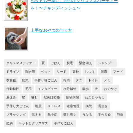
ペットも一緒に、特別なクリスマスパーティー
を！〜チキンディッシュ〜
上手なおやつの与え方
クリスマスディナー
夏
ごはん
脱毛
緊急備え
シャンプー
ドライブ
獣医師
ペット
リード
高齢
しつけ
健康
フード
衣食住
病気
手作り猫ごはん
梅雨
ダニ
トイレ
ノミ
行動特性
毛玉
インタビュー
水分補給
散歩
犬
おでかけ
夏休み
猫
噛む
獣医師監修
動物病院
ねこじゃらし
手作り犬ごはん
地震
ストレス
健康管理
病院
長生き
ブラッシング
吠える
熱中症
落ち着く
うなる
手作り食
誤飲
肥満
ペットとクリスマス
手作りごはん