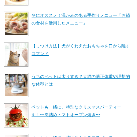
冬にオススメ！温かみのある手作りメニュー「お鍋
の食材を活用したメニュー」
【しつけ方法】犬がくわえたおもちゃを口から離す
コマンド
うちのペットは太りすぎ？犬猫の適正体重や理想的
な体型とは
ペットも一緒に、特別なクリスマスパーティー
を！〜肉詰めトマトオーブン焼き〜