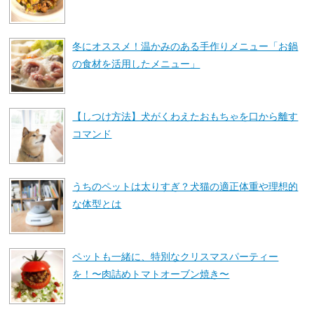
冬にオススメ！温かみのある手作りメニュー「お鍋
の食材を活用したメニュー」
【しつけ方法】犬がくわえたおもちゃを口から離す
コマンド
うちのペットは太りすぎ？犬猫の適正体重や理想的
な体型とは
ペットも一緒に、特別なクリスマスパーティー
を！〜肉詰めトマトオーブン焼き〜