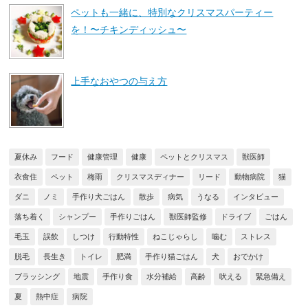
ペットも一緒に、特別なクリスマスパーティー
を！〜チキンディッシュ〜
上手なおやつの与え方
夏休み
フード
健康管理
健康
ペットとクリスマス
獣医師
衣食住
ペット
梅雨
クリスマスディナー
リード
動物病院
猫
ダニ
ノミ
手作り犬ごはん
散歩
病気
うなる
インタビュー
落ち着く
シャンプー
手作りごはん
獣医師監修
ドライブ
ごはん
毛玉
誤飲
しつけ
行動特性
ねこじゃらし
噛む
ストレス
脱毛
長生き
トイレ
肥満
手作り猫ごはん
犬
おでかけ
ブラッシング
地震
手作り食
水分補給
高齢
吠える
緊急備え
夏
熱中症
病院