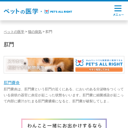
ペットの医学
>
猫の病気
>
肛門
肛門
肛門嚢炎
肛門嚢炎は、肛門嚢という肛門の近くにある、においのある分泌物をつくって
いる袋状の器官に炎症が起こった状態をいいます。肛門嚢に細菌感染が起こっ
て内部に膿汁がたまる肛門嚢膿瘍になると、肛門嚢が破裂してしま...