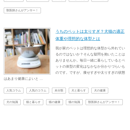
獣医師さんがアンサー！
うちのペットは太りすぎ？犬猫の適正
体重や理想的な体型とは
我が家のペットは理想的な体型から外れてい
るのではないか？そんな疑問を抱いたことは
ありませんか。毎日一緒に暮らしているとペ
ットの体型の変化はなかなか分かりづらいも
のです。ですが、痩せすぎや太りすぎの状態
はあまり健康によいと …
人気コラム
人気のコラム
未分類
犬と暮らす
犬の健康
犬の知識
猫と暮らす
猫の健康
猫の知識
獣医師さんがアンサー！