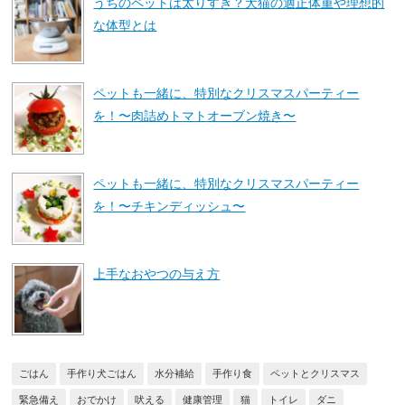
うちのペットは太りすぎ？犬猫の適正体重や理想的
な体型とは
ペットも一緒に、特別なクリスマスパーティー
を！〜肉詰めトマトオーブン焼き〜
ペットも一緒に、特別なクリスマスパーティー
を！〜チキンディッシュ〜
上手なおやつの与え方
ごはん
手作り犬ごはん
水分補給
手作り食
ペットとクリスマス
緊急備え
おでかけ
吠える
健康管理
猫
トイレ
ダニ