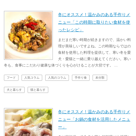
冬にオススメ！温かみのある手作りメ
ニュー「この時期に取りたい食材を使
ったレシピ」
まだまだ寒い時期が続きますので、温かい料
理が美味しいですよね。この時期ならではの
食材を使用した料理を提供して、寒い冬を愛
犬・愛猫と一緒に乗り越えてください。寒い
冬も、食事にこだわり健康な体づくりを心がけることが大切です。 …
フード
人気コラム
人気のコラム
手作り食
未分類
犬と暮らす
猫と暮らす
冬にオススメ！温かみのある手作りメ
ニュー「お鍋の食材を活用したメニュ
ー」