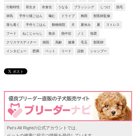
行動特性
長生き
衣食住
うなる
ブラッシング
しつけ
脱毛
病気
手作り猫ごはん
噛む
ドライブ
梅雨
獣医師監修
落ち着く
手作りごはん
動物病院
犬
夏休み
夏
ストレス
フード
ねこじゃらし
散歩
熱中症
ノミ
地震
クリスマスディナー
病院
高齢
健康
毛玉
獣医師
インタビュー
肥満
ペット
リード
誤飲
シャンプー
Pet's All Rightの公式アカウントでは、
ペットの健康に役立つ情報を発信しています。