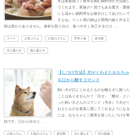
冬は家族揃って食卓を囲む鍋料理が大活躍し
てくれます。家族の一員でもある愛犬・愛猫
にも温かい鍋料理をお裾分けしてあげたいで
すよね。ペット用の鍋は人間用の鍋と作る工
程は変わりありません。食材を取り分け、食べやすく加工するだけ …
フード
人気コラム
人気のコラム
手作り食
未分類
犬と暮らす
猫と暮らす
【しつけ方法】犬がくわえたおもちゃ
を口から離すコマンド
飼い犬が口にくわえたものを離さずに困った
ことはありませんか？「出せ」「離せ」とい
った飼い主さんのコマンド（号令）で犬がく
わえたものを素直に渡してくれるようになる
には、おもちゃとご褒美を使ったしつけが有
効です。口から出せと …
人気コラム
人気のコラム
未分類
犬と暮らす
犬の知識