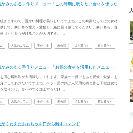
温かみのある手作りメニュー「この時期に取りたい食材を使った
続きますので、温かい料理が美味しいですよね。この時期ならではの食材
供して、寒い冬を愛犬・愛猫と一緒に乗り越えてください。寒い冬も、食
体づくりを心がけることが大切です。 …
ム
人気のコラム
手作り食
未分類
犬と暮らす
猫と暮らす
温かみのある手作りメニュー「お鍋の食材を活用したメニュー」
を囲む鍋料理が大活躍してくれます。家族の一員でもある愛犬・愛猫にも
分けしてあげたいですよね。ペット用の鍋は人間用の鍋と作る工程は変わ
を取り分け、食べやすく加工するだけ …
ム
人気のコラム
手作り食
未分類
犬と暮らす
猫と暮らす
犬がくわえたおもちゃを口から離すコマンド