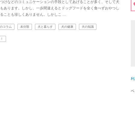
つけなどのコミュニケーションの手段としてあげることが多く、そして犬
もあります。しかし、一歩間違えるとドッグフードを全く食べずおやつし
ることも珍しくありません。しかしこ …
のコラム
未分類
犬と暮らす
犬の健康
犬の知識
ー！
利
ペ