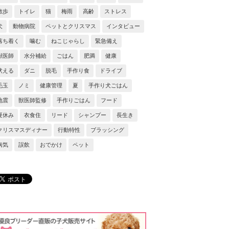
散歩
トイレ
猫
梅雨
高齢
ストレス
犬
動物病院
ペットとクリスマス
インタビュー
落ち着く
噛む
ねこじゃらし
緊急備え
獣医師
水分補給
ごはん
肥満
健康
吠える
ダニ
脱毛
手作り食
ドライブ
毛玉
ノミ
健康管理
夏
手作り犬ごはん
地震
獣医師監修
手作りごはん
フード
夏休み
衣食住
リード
シャンプー
長生き
クリスマスディナー
行動特性
ブラッシング
病気
誤飲
おでかけ
ペット