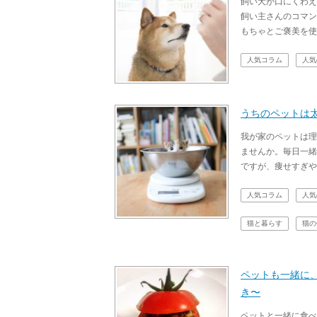
飼い犬が口にくわえ
飼い主さんのコマン
もちゃとご褒美を使
人気コラム
人気
うちのペットは
我が家のペットは理
ませんか。毎日一緒
ですが、痩せすぎや
人気コラム
人気
猫と暮らす
猫の
ペットも一緒に
き〜
ペットと一緒に食べ