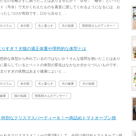
たものを離さずに困ったことはありませんか？「出せ」「離せ」といった
ド（号令）で犬がくわえたものを素直に渡してくれるようになるには、お
ったしつけが有効です。口から出せと …
のコラム
未分類
犬と暮らす
犬の知識
獣医師さんがアンサー！
太りすぎ？犬猫の適正体重や理想的な体型とは
想的な体型から外れているのではないか？そんな疑問を抱いたことはあり
に暮らしているとペットの体型の変化はなかなか分かりづらいものです。
太りすぎの状態はあまり健康によいと …
のコラム
未分類
犬と暮らす
犬の健康
犬の知識
健康
猫の知識
獣医師さんがアンサー！
、特別なクリスマスパーティーを！〜肉詰めトマトオーブン焼
られるクリスマスメニューの第2弾として、今回は肉詰めトマトオーブン焼