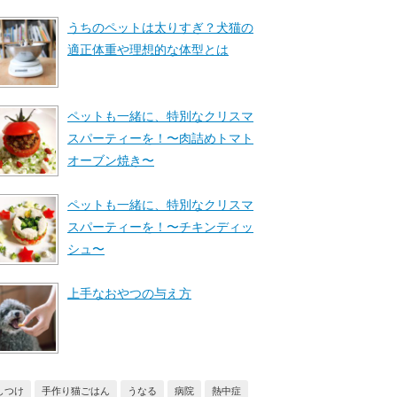
うちのペットは太りすぎ？犬猫の
適正体重や理想的な体型とは
ペットも一緒に、特別なクリスマ
スパーティーを！〜肉詰めトマト
オーブン焼き〜
ペットも一緒に、特別なクリスマ
スパーティーを！〜チキンディッ
シュ〜
上手なおやつの与え方
しつけ
手作り猫ごはん
うなる
病院
熱中症