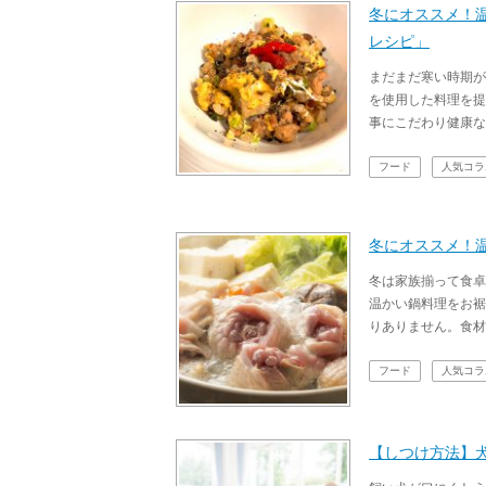
冬にオススメ！
レシピ」
まだまだ寒い時期が
を使用した料理を提
事にこだわり健康な
フード
人気コラ
冬にオススメ！
冬は家族揃って食卓
温かい鍋料理をお裾
りありません。食材
フード
人気コラ
【しつけ方法】