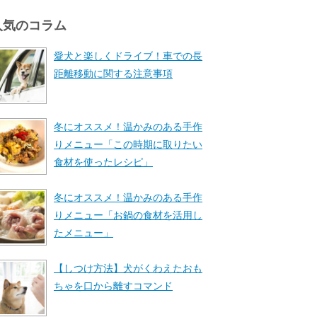
人気のコラム
愛犬と楽しくドライブ！車での長
距離移動に関する注意事項
冬にオススメ！温かみのある手作
りメニュー「この時期に取りたい
食材を使ったレシピ」
冬にオススメ！温かみのある手作
りメニュー「お鍋の食材を活用し
たメニュー」
【しつけ方法】犬がくわえたおも
ちゃを口から離すコマンド