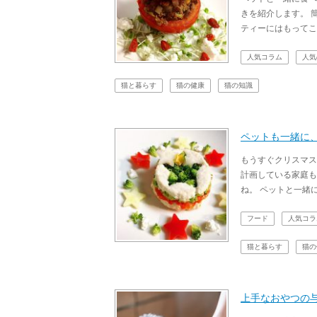
きを紹介します。 
ティーにはもってこ
人気コラム
人気
猫と暮らす
猫の健康
猫の知識
ペットも一緒に
もうすぐクリスマス
計画している家庭も
ね。 ペットと一緒
フード
人気コラ
猫と暮らす
猫の
上手なおやつの