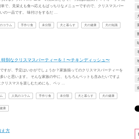
簡単で、見栄えも食べ応えもばっちりなメニューですので、クリスマスパー
いの一品です。 味付けをするだ …
のコラム
手作り食
未分類
犬と暮らす
犬の健康
犬の知識
、特別なクリスマスパーティーを！〜チキンディッシュ〜
ですが、予定はいかがでしょうか？家族揃ってのクリスマスパーティーを
多いと思います。 そんな家族の中に、もちろんペットも含みたいですよ
にクリスマスを楽しむためにも、ペッ …
ム
人気のコラム
手作り食
未分類
犬と暮らす
犬の健康
健康
与え方