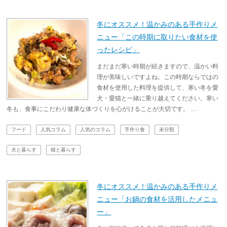
冬にオススメ！温かみのある手作りメ
ニュー「この時期に取りたい食材を使
ったレシピ」
まだまだ寒い時期が続きますので、温かい料
理が美味しいですよね。この時期ならではの
食材を使用した料理を提供して、寒い冬を愛
犬・愛猫と一緒に乗り越えてください。寒い
冬も、食事にこだわり健康な体づくりを心がけることが大切です。 …
フード
人気コラム
人気のコラム
手作り食
未分類
犬と暮らす
猫と暮らす
冬にオススメ！温かみのある手作りメ
ニュー「お鍋の食材を活用したメニュ
ー」