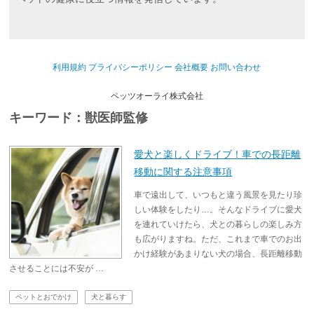
利用規約
プライバシーポリシー
会社概要
お問い合わせ
ペッツオーライ株式会社
キーワード：獣医師監修
愛犬と楽しくドライブ！車での長距離
移動に関する注意事項
車で遠出して、いつもと違う風景を見たり珍
しい体験をしたり…。そんなドライブに愛犬
を連れていけたら、犬との暮らしの楽しみ方
も広がりますね。ただ、これまで車でのお出
かけ経験があまりない犬の場合、長距離移動
させることには不安が …
ペットとおでかけ
犬と暮らす