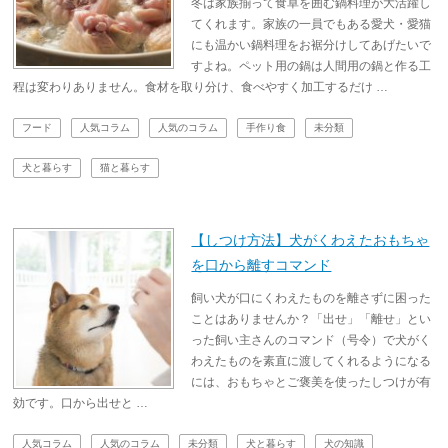
冬は家族揃って食卓を囲む鍋料理が大活躍し
てくれます。家族の一員でもある愛犬・愛猫
にも温かい鍋料理をお裾分けしてあげたいで
すよね。ペット用の鍋は人間用の鍋と作る工
程は変わりありません。食材を取り分け、食べやすく加工するだけ …
フード
人気コラム
人気のコラム
手作り食
未分類
犬と暮らす
猫と暮らす
【しつけ方法】犬がくわえたおもちゃ
を口から離すコマンド
飼い犬が口にくわえたものを離さずに困った
ことはありませんか？「出せ」「離せ」とい
った飼い主さんのコマンド（号令）で犬がく
わえたものを素直に渡してくれるようになる
には、おもちゃとご褒美を使ったしつけが有
効です。口から出せと …
人気コラム
人気のコラム
未分類
犬と暮らす
犬の知識