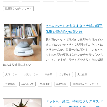
獣医師さんがアンサー！
うちのペットは太りすぎ？犬猫の適正
体重や理想的な体型とは
我が家のペットは理想的な体型から外れてい
るのではないか？そんな疑問を抱いたことは
ありませんか。毎日一緒に暮らしているとペ
ットの体型の変化はなかなか分かりづらいも
のです。ですが、痩せすぎや太りすぎの状態
はあまり健康によいと …
人気コラム
人気のコラム
未分類
犬と暮らす
犬の健康
犬の知識
猫と暮らす
猫の健康
猫の知識
獣医師さんがアンサー！
ペットも一緒に、特別なクリスマスパ