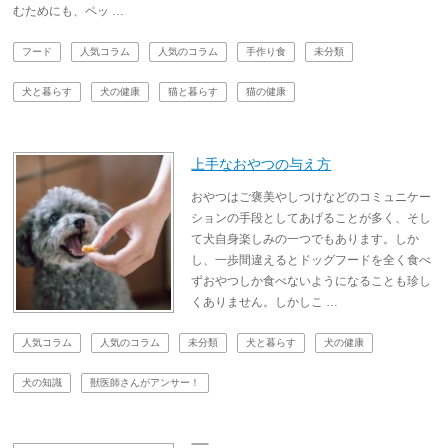
むためにも、ペッ …
フード
人気コラム
人気のコラム
手作り食
未分類
犬と暮らす
犬の健康
猫と暮らす
猫の健康
上手なおやつの与え方
おやつはご褒美やしつけなどのコミュニケー
ションの手段としてあげることが多く、そし
て犬自身楽しみの一つでもあります。しか
し、一歩間違えるとドッグフードを全く食べ
ずおやつしか食べないようになることも珍し
くありません。しかしこ …
人気コラム
人気のコラム
未分類
犬と暮らす
犬の健康
犬の知識
獣医師さんがアンサー！