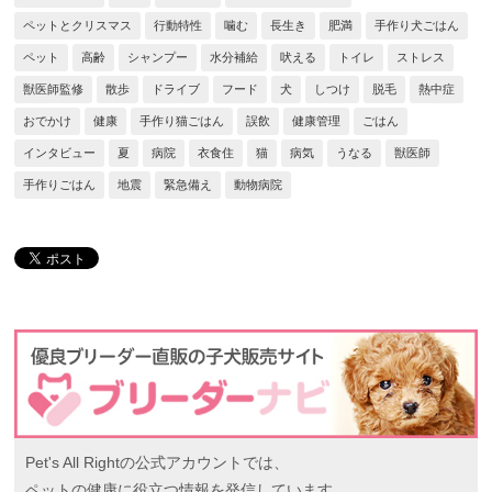
ペットとクリスマス
行動特性
噛む
長生き
肥満
手作り犬ごはん
ペット
高齢
シャンプー
水分補給
吠える
トイレ
ストレス
獣医師監修
散歩
ドライブ
フード
犬
しつけ
脱毛
熱中症
おでかけ
健康
手作り猫ごはん
誤飲
健康管理
ごはん
インタビュー
夏
病院
衣食住
猫
病気
うなる
獣医師
手作りごはん
地震
緊急備え
動物病院
Pet's All Rightの公式アカウントでは、
ペットの健康に役立つ情報を発信しています。