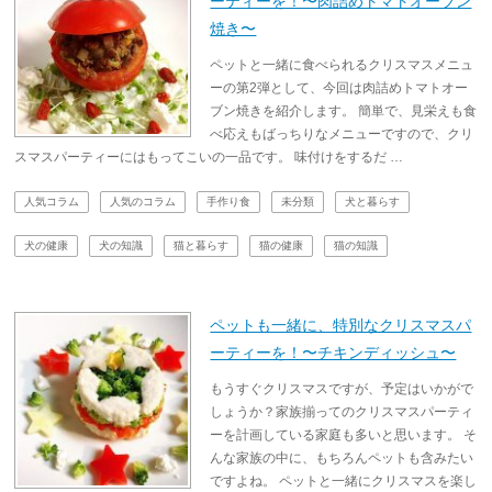
ーティーを！〜肉詰めトマトオーブン
焼き〜
ペットと一緒に食べられるクリスマスメニュ
ーの第2弾として、今回は肉詰めトマトオー
ブン焼きを紹介します。 簡単で、見栄えも食
べ応えもばっちりなメニューですので、クリ
スマスパーティーにはもってこいの一品です。 味付けをするだ …
人気コラム
人気のコラム
手作り食
未分類
犬と暮らす
犬の健康
犬の知識
猫と暮らす
猫の健康
猫の知識
ペットも一緒に、特別なクリスマスパ
ーティーを！〜チキンディッシュ〜
もうすぐクリスマスですが、予定はいかがで
しょうか？家族揃ってのクリスマスパーティ
ーを計画している家庭も多いと思います。 そ
んな家族の中に、もちろんペットも含みたい
ですよね。 ペットと一緒にクリスマスを楽し