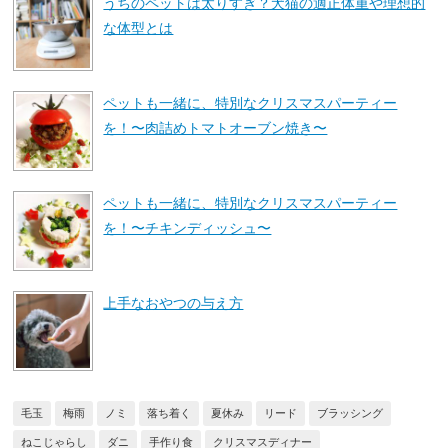
うちのペットは太りすぎ？犬猫の適正体重や理想的
な体型とは
ペットも一緒に、特別なクリスマスパーティー
を！〜肉詰めトマトオーブン焼き〜
ペットも一緒に、特別なクリスマスパーティー
を！〜チキンディッシュ〜
上手なおやつの与え方
毛玉
梅雨
ノミ
落ち着く
夏休み
リード
ブラッシング
ねこじゃらし
ダニ
手作り食
クリスマスディナー