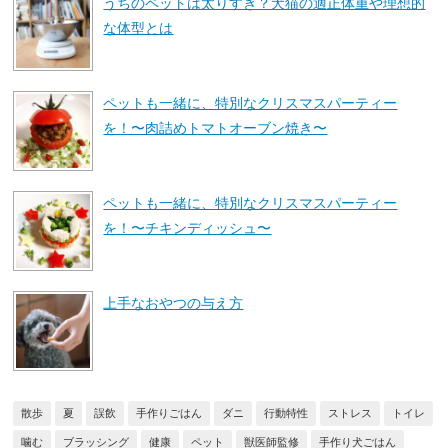
うちのペットは太りすぎ？犬猫の適正体重や理想的
な体型とは
ペットも一緒に、特別なクリスマスパーティー
を！〜肉詰めトマトオーブン焼き〜
ペットも一緒に、特別なクリスマスパーティー
を！〜チキンディッシュ〜
上手なおやつの与え方
散歩
夏
誤飲
手作りごはん
ダニ
行動特性
ストレス
トイレ
噛む
ブラッシング
健康
ペット
獣医師監修
手作り犬ごはん