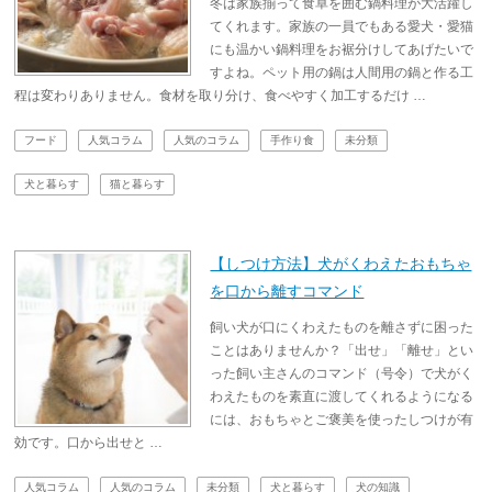
冬は家族揃って食卓を囲む鍋料理が大活躍し
てくれます。家族の一員でもある愛犬・愛猫
にも温かい鍋料理をお裾分けしてあげたいで
すよね。ペット用の鍋は人間用の鍋と作る工
程は変わりありません。食材を取り分け、食べやすく加工するだけ …
フード
人気コラム
人気のコラム
手作り食
未分類
犬と暮らす
猫と暮らす
【しつけ方法】犬がくわえたおもちゃ
を口から離すコマンド
飼い犬が口にくわえたものを離さずに困った
ことはありませんか？「出せ」「離せ」とい
った飼い主さんのコマンド（号令）で犬がく
わえたものを素直に渡してくれるようになる
には、おもちゃとご褒美を使ったしつけが有
効です。口から出せと …
人気コラム
人気のコラム
未分類
犬と暮らす
犬の知識