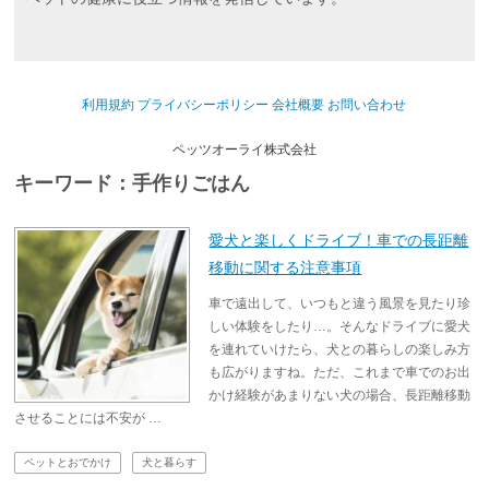
利用規約
プライバシーポリシー
会社概要
お問い合わせ
ペッツオーライ株式会社
キーワード：手作りごはん
愛犬と楽しくドライブ！車での長距離
移動に関する注意事項
車で遠出して、いつもと違う風景を見たり珍
しい体験をしたり…。そんなドライブに愛犬
を連れていけたら、犬との暮らしの楽しみ方
も広がりますね。ただ、これまで車でのお出
かけ経験があまりない犬の場合、長距離移動
させることには不安が …
ペットとおでかけ
犬と暮らす