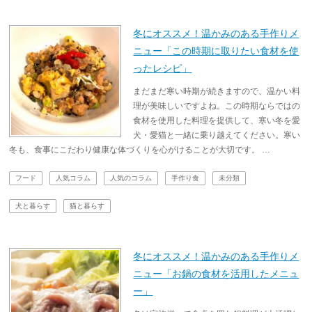
冬にオススメ！温かみのある手作りメ
ニュー「この時期に取りたい食材を使
ったレシピ」
まだまだ寒い時期が続きますので、温かい料
理が美味しいですよね。この時期ならではの
食材を使用した料理を提供して、寒い冬を愛
犬・愛猫と一緒に乗り越えてください。寒い
冬も、食事にこだわり健康な体づくりを心がけることが大切です。 …
フード
人気コラム
人気のコラム
手作り食
未分類
犬と暮らす
猫と暮らす
冬にオススメ！温かみのある手作りメ
ニュー「お鍋の食材を活用したメニュ
ー」