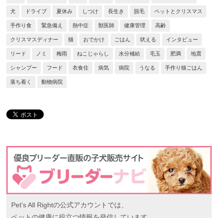
犬
ドライブ
夏休み
しつけ
長生き
脱毛
ペットとクリスマス
手作り食
緊急備え
熱中症
獣医師
健康管理
高齢
クリスマスディナー
猫
おでかけ
ごはん
吠える
インタビュー
リード
ノミ
梅雨
ねこじゃらし
水分補給
毛玉
肥満
地震
シャンプー
フード
衣食住
病気
病院
うなる
手作り猫ごはん
落ち着く
動物病院
Pet's All Rightの公式アカウントでは、
ペットの健康に役立つ情報を発信しています。