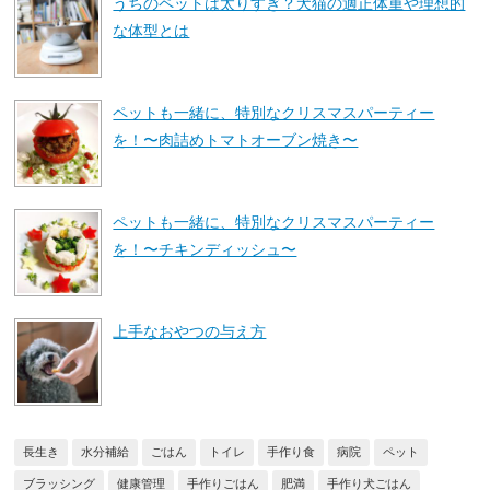
うちのペットは太りすぎ？犬猫の適正体重や理想的
な体型とは
ペットも一緒に、特別なクリスマスパーティー
を！〜肉詰めトマトオーブン焼き〜
ペットも一緒に、特別なクリスマスパーティー
を！〜チキンディッシュ〜
上手なおやつの与え方
長生き
水分補給
ごはん
トイレ
手作り食
病院
ペット
ブラッシング
健康管理
手作りごはん
肥満
手作り犬ごはん