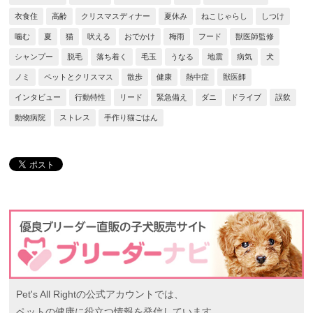
衣食住
高齢
クリスマスディナー
夏休み
ねこじゃらし
しつけ
噛む
夏
猫
吠える
おでかけ
梅雨
フード
獣医師監修
シャンプー
脱毛
落ち着く
毛玉
うなる
地震
病気
犬
ノミ
ペットとクリスマス
散歩
健康
熱中症
獣医師
インタビュー
行動特性
リード
緊急備え
ダニ
ドライブ
誤飲
動物病院
ストレス
手作り猫ごはん
Pet's All Rightの公式アカウントでは、
ペットの健康に役立つ情報を発信しています。