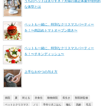
うちのペットは太りすぎ？犬猫の適正体重や理想的
な体型とは
ペットも一緒に、特別なクリスマスパーティー
を！〜肉詰めトマトオーブン焼き〜
ペットも一緒に、特別なクリスマスパーティー
を！〜チキンディッシュ〜
上手なおやつの与え方
病院
夏
吠える
衣食住
動物病院
長生き
獣医師監修
ペットとクリスマス
ノミ
手作り犬ごはん
噛む
高齢
毛玉