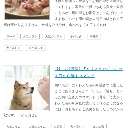
冬は家族揃って食卓を囲む鍋料理が大活躍し
てくれます。家族の一員でもある愛犬・愛猫
にも温かい鍋料理をお裾分けしてあげたいで
すよね。ペット用の鍋は人間用の鍋と作る工
程は変わりありません。食材を取り分け、食べやすく加工するだけ …
フード
人気コラム
人気のコラム
手作り食
未分類
犬と暮らす
猫と暮らす
【しつけ方法】犬がくわえたおもちゃ
を口から離すコマンド
飼い犬が口にくわえたものを離さずに困った
ことはありませんか？「出せ」「離せ」とい
った飼い主さんのコマンド（号令）で犬がく
わえたものを素直に渡してくれるようになる
には、おもちゃとご褒美を使ったしつけが有
効です。口から出せと …
人気コラム
人気のコラム
未分類
犬と暮らす
犬の知識