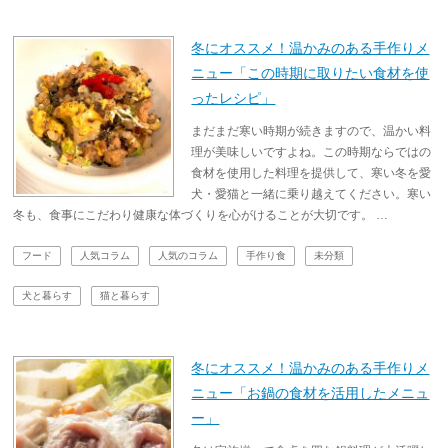
冬にオススメ！温かみのある手作りメ
ニュー「この時期に取りたい食材を使
ったレシピ」
まだまだ寒い時期が続きますので、温かい料
理が美味しいですよね。この時期ならではの
食材を使用した料理を提供して、寒い冬を愛
犬・愛猫と一緒に乗り越えてください。寒い
冬も、食事にこだわり健康な体づくりを心がけることが大切です。 …
フード
人気コラム
人気のコラム
手作り食
未分類
犬と暮らす
猫と暮らす
冬にオススメ！温かみのある手作りメ
ニュー「お鍋の食材を活用したメニュ
ー」