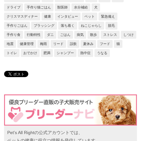
ドライブ
手作り猫ごはん
獣医師
水分補給
犬
クリスマスディナー
健康
インタビュー
ペット
緊急備え
手作りごはん
ブラッシング
落ち着く
ねこじゃらし
脱毛
手作り食
行動特性
ダニ
ごはん
病気
散歩
ストレス
しつけ
地震
健康管理
梅雨
リード
誤飲
夏休み
フード
猫
トイレ
おでかけ
肥満
シャンプー
熱中症
うなる
Pet's All Rightの公式アカウントでは、
ペットの健康に役立つ情報を発信しています。