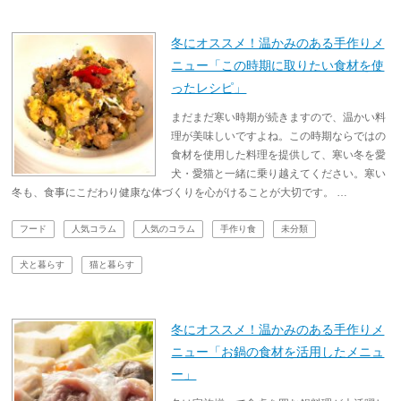
冬にオススメ！温かみのある手作りメ
ニュー「この時期に取りたい食材を使
ったレシピ」
まだまだ寒い時期が続きますので、温かい料
理が美味しいですよね。この時期ならではの
食材を使用した料理を提供して、寒い冬を愛
犬・愛猫と一緒に乗り越えてください。寒い
冬も、食事にこだわり健康な体づくりを心がけることが大切です。 …
フード
人気コラム
人気のコラム
手作り食
未分類
犬と暮らす
猫と暮らす
冬にオススメ！温かみのある手作りメ
ニュー「お鍋の食材を活用したメニュ
ー」