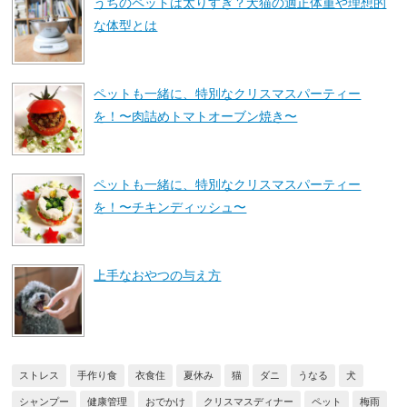
うちのペットは太りすぎ？犬猫の適正体重や理想的
な体型とは
ペットも一緒に、特別なクリスマスパーティー
を！〜肉詰めトマトオーブン焼き〜
ペットも一緒に、特別なクリスマスパーティー
を！〜チキンディッシュ〜
上手なおやつの与え方
ストレス
手作り食
衣食住
夏休み
猫
ダニ
うなる
犬
シャンプー
健康管理
おでかけ
クリスマスディナー
ペット
梅雨