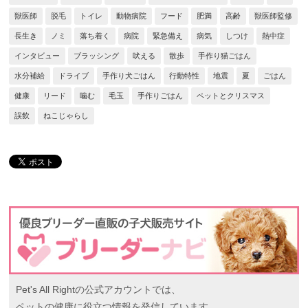
獣医師
脱毛
トイレ
動物病院
フード
肥満
高齢
獣医師監修
長生き
ノミ
落ち着く
病院
緊急備え
病気
しつけ
熱中症
インタビュー
ブラッシング
吠える
散歩
手作り猫ごはん
水分補給
ドライブ
手作り犬ごはん
行動特性
地震
夏
ごはん
健康
リード
噛む
毛玉
手作りごはん
ペットとクリスマス
誤飲
ねこじゃらし
Pet's All Rightの公式アカウントでは、
ペットの健康に役立つ情報を発信しています。