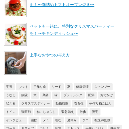
を！〜肉詰めトマトオーブン焼き〜
ペットも一緒に、特別なクリスマスパーティー
を！〜チキンディッシュ〜
上手なおやつの与え方
毛玉
しつけ
手作り食
リード
夏
健康管理
シャンプー
うなる
病院
犬
高齢
猫
ブラッシング
肥満
おでかけ
吠える
クリスマスディナー
動物病院
衣食住
手作り猫ごはん
トイレ
獣医師
ねこじゃらし
緊急備え
散歩
脱毛
インタビュー
誤飲
ノミ
噛む
夏休み
ダニ
獣医師監修
フード
ドライブ
ごはん
地震
ストレス
手作りごはん
熱中症