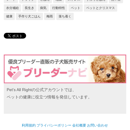
水分補給
長生き
病気
行動特性
ペット
ペットとクリスマス
健康
手作り犬ごはん
梅雨
落ち着く
Pet's All Rightの公式アカウントでは、
ペットの健康に役立つ情報を発信しています。
利用規約
プライバシーポリシー
会社概要
お問い合わせ