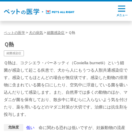
ペットの医学
>
犬の病気
>
細菌感染症
>
Ｑ熱
Ｑ熱
細菌感染症
Ｑ熱は、コクシエラ・バーネッティ（Coxiella burnetii）という細
菌が感染して起こる疾患で、犬から人にもうつる人獣共通感染症で
す。感染してもほとんどの場合が無症状です。感染した動物の排泄
物に含まれている菌を口にしたり、空気中に浮遊している菌を吸い
込んだりして感染します。また、自然界では多くの動物のほか、マ
ダニが菌を保有しており、散歩中に草むらに入らないよう気を付け
たり、薬を用いるなどのマダニ対策が大切です。治療には抗生剤を
投与します。
危険度
低い
命に関わる恐れは低いですが、妊娠動物の流産