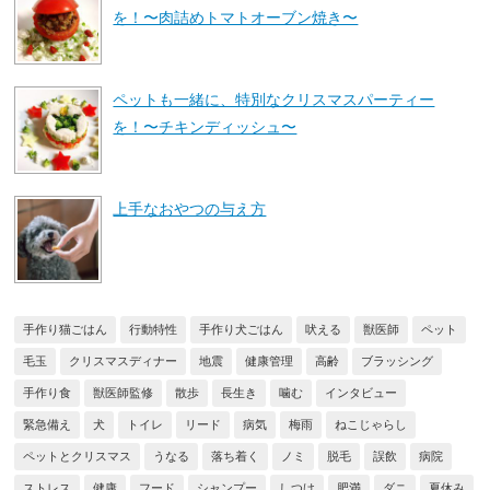
を！〜肉詰めトマトオーブン焼き〜
ペットも一緒に、特別なクリスマスパーティー
を！〜チキンディッシュ〜
上手なおやつの与え方
手作り猫ごはん
行動特性
手作り犬ごはん
吠える
獣医師
ペット
毛玉
クリスマスディナー
地震
健康管理
高齢
ブラッシング
手作り食
獣医師監修
散歩
長生き
噛む
インタビュー
緊急備え
犬
トイレ
リード
病気
梅雨
ねこじゃらし
ペットとクリスマス
うなる
落ち着く
ノミ
脱毛
誤飲
病院
ストレス
健康
フード
シャンプー
しつけ
肥満
ダニ
夏休み