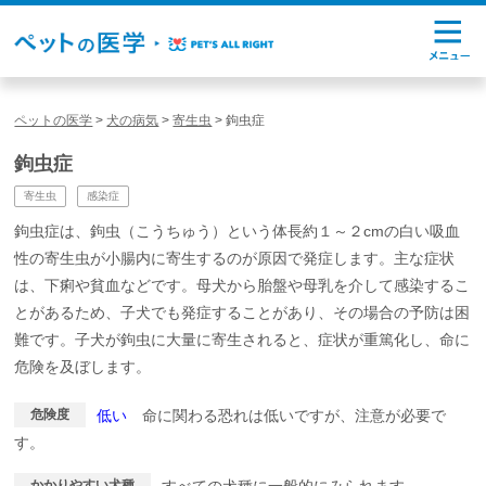
ペットの医学
>
犬の病気
>
寄生虫
>
鉤虫症
鉤虫症
寄生虫
感染症
鉤虫症は、鉤虫（こうちゅう）という体長約１～２cmの白い吸血
性の寄生虫が小腸内に寄生するのが原因で発症します。主な症状
は、下痢や貧血などです。母犬から胎盤や母乳を介して感染するこ
とがあるため、子犬でも発症することがあり、その場合の予防は困
難です。子犬が鉤虫に大量に寄生されると、症状が重篤化し、命に
危険を及ぼします。
危険度
低い
命に関わる恐れは低いですが、注意が必要で
す。
かかりやすい犬種