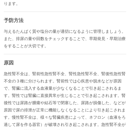
ります。
予防方法
与えるたんぱく質や塩分の量が適切になるように管理しましょう。
また、排尿の量や回数をチェックすることで、早期発見・早期治療
をすることが大切です。
原因
急性腎不全は、腎前性急性腎不全、腎性急性腎不全、腎後性急性腎
不全の３種に分けられます。腎前性では心疾患や脱水などが原因
で、腎臓に流入する血液量が少なくなることで引き起こされるま
す。腎性では腎臓に直接異常が生じることで引き起こされます。腎
後性では尿路が腫瘍や結石等で閉塞した、尿路が損傷した、などが
原因で尿の排泄が正常に機能しなくなることにより引き起こされま
す。慢性腎不全は、様々な腎臓疾患によって、ネフロン（血液をろ
過して尿を作る器官）が破壊され引き起こされます。急性腎不全が