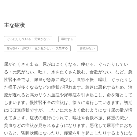
主な症状
ぐったりしている・元気がない
嘔吐する
尿が多い・少ない・色がおかしい・失禁する
食欲がない
尿がたくさん出る、尿が出にくくなる、痩せる、ぐったりしてい
る・元気がない、吐く、水をたくさん飲む、食欲がない、など。急
性腎不全では、尿量が急激に減少し、食欲不振、嘔吐、ぐったりし
た様子が多くなるなどの症状が現れます。急速に悪化するため、治
療が遅れると高カリウム血症や尿毒症を引き起こし、命を落として
しまいます。慢性腎不全の症状は、徐々に進行していきます。初期
はほぼ無症状ですが、しだいに水をよく飲むようになり尿の量が増
えてきます。症状の進行につれて、嘔吐や食欲不振、体重の減少、
貧血などの症状が見られるようになります。悪化して尿毒症におち
いると、昏睡状態になったり、痙攣を引き起こしたりするようにな