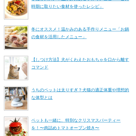
時期に取りたい食材を使ったレシピ」
冬にオススメ！温かみのある手作りメニュー「お鍋
の食材を活用したメニュー」
【しつけ方法】犬がくわえたおもちゃを口から離す
コマンド
うちのペットは太りすぎ？犬猫の適正体重や理想的
な体型とは
ペットも一緒に、特別なクリスマスパーティー
を！〜肉詰めトマトオーブン焼き〜