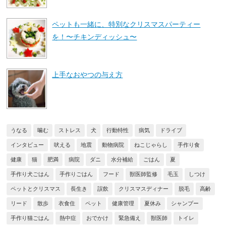
ペットも一緒に、特別なクリスマスパーティー
を！〜チキンディッシュ〜
上手なおやつの与え方
うなる
噛む
ストレス
犬
行動特性
病気
ドライブ
インタビュー
吠える
地震
動物病院
ねこじゃらし
手作り食
健康
猫
肥満
病院
ダニ
水分補給
ごはん
夏
手作り犬ごはん
手作りごはん
フード
獣医師監修
毛玉
しつけ
ペットとクリスマス
長生き
誤飲
クリスマスディナー
脱毛
高齢
リード
散歩
衣食住
ペット
健康管理
夏休み
シャンプー
手作り猫ごはん
熱中症
おでかけ
緊急備え
獣医師
トイレ