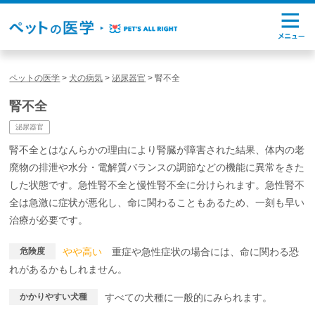
ペットの医学
>
犬の病気
>
泌尿器官
>
腎不全
腎不全
泌尿器官
腎不全とはなんらかの理由により腎臓が障害された結果、体内の老
廃物の排泄や水分・電解質バランスの調節などの機能に異常をきた
した状態です。急性腎不全と慢性腎不全に分けられます。急性腎不
全は急激に症状が悪化し、命に関わることもあるため、一刻も早い
治療が必要です。
危険度
やや高い
重症や急性症状の場合には、命に関わる恐
れがあるかもしれません。
かかりやすい犬種
すべての犬種に一般的にみられます。