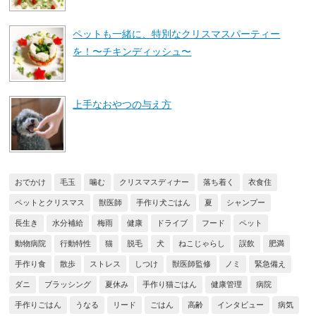
ペットも一緒に、特別なクリスマスパーティー
を！〜チキンディッシュ〜
上手なおやつの与え方
おでかけ
毛玉
噛む
クリスマスディナー
落ち着く
衣食住
ペットとクリスマス
獣医師
手作り犬ごはん
夏
シャンプー
長生き
水分補給
梅雨
健康
ドライブ
フード
ペット
動物病院
行動特性
猫
脱毛
犬
ねこじゃらし
誤飲
肥満
手作り食
散歩
ストレス
しつけ
獣医師監修
ノミ
緊急備え
ダニ
ブラッシング
夏休み
手作り猫ごはん
健康管理
病院
手作りごはん
うなる
リード
ごはん
高齢
インタビュー
病気