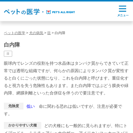
ペットの医学
>
犬の病気
>
目
>
白内障
白内障
目
眼球内でレンズの役割を持つ水晶体はタンパク質からできていて正
常では透明な組織ですが、何らかの原因によりタンパク質が変性す
ると白くにごった状態になり、これを白内障と呼びます。重症化す
ると視力を失う危険性もあります。また白内障ではぶどう膜炎や緑
内障、網膜剥離といった合併症を伴うので要注意です。
危険度
低い
命に関わる恐れは低いですが、注意が必要で
す。
かかりやすい犬種
どの犬種にも一般的に見られますが、特にト