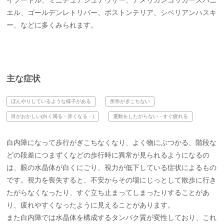
イプードル、ミニチュアシュナウザー、アメリカンコッカースパニ
エル、ゴールデンレトリバー、ボストンテリア、シベリアンハスキ
ー、などに多くみられます。
主な症状
ぼんやりしているような様子がある
所作がぎこちない
目がおかしい(白く濁る・赤くなる・)
運動をしたがらない・すぐ疲れる
白内障になって歩行がぎこちなくなり、よく物にぶつかる、階段な
どの段差につまずくなどの歩行時に異常が見られるようになるの
は、眼の水晶体が白くにごり、視力が低下している症状によるもの
です。視力を喪失すると、不安からその場にじっとして散歩に行き
たがらなくなったり、すぐ立ち止まってしまったりすることがあ
り、疲れやすくなったように見えることがあります。
また白内障では水晶体を構成するタンパク質が変性しており、これ