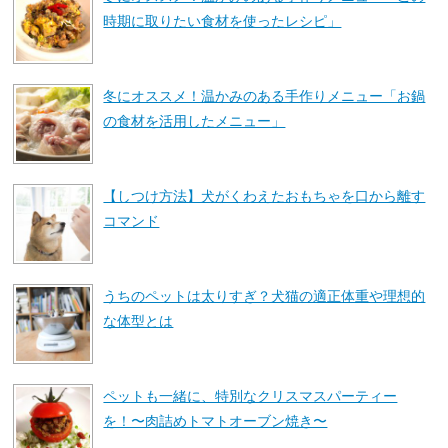
時期に取りたい食材を使ったレシピ」
冬にオススメ！温かみのある手作りメニュー「お鍋
の食材を活用したメニュー」
【しつけ方法】犬がくわえたおもちゃを口から離す
コマンド
うちのペットは太りすぎ？犬猫の適正体重や理想的
な体型とは
ペットも一緒に、特別なクリスマスパーティー
を！〜肉詰めトマトオーブン焼き〜