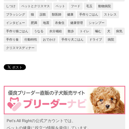
しつけ
ペットとクリスマス
ペット
フード
毛玉
動物病院
ブラッシング
猫
誤飲
獣医師
健康
手作りごはん
ストレス
インタビュー
肥満
地震
衣食住
健康管理
シャンプー
手作り猫ごはん
うなる
水分補給
散歩
トイレ
噛む
犬
病気
手作り食
行動特性
おでかけ
手作り犬ごはん
ドライブ
病院
クリスマスディナー
Pet's All Rightの公式アカウントでは、
ペットの健康に役立つ情報を発信しています。