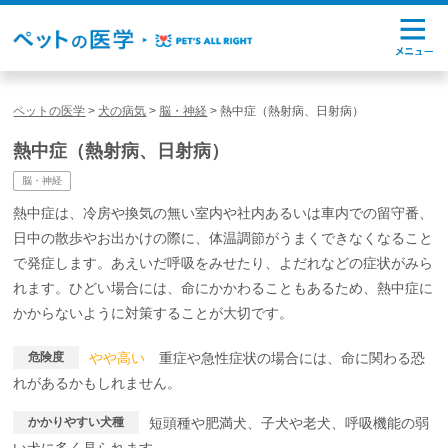
ペットの医学
>
犬の病気
>
脳・神経
>
熱中症（熱射病、日射病）
熱中症（熱射病、日射病）
脳・神経
熱中症は、冷房や換気の無い室内や社内あるいは車内での留守番、
日中の散歩やお出かけの際に、体温調節がうまくできなくなること
で発症します。あえいだ呼吸をみせたり、よだれなどの症状がみら
れます。ひどい場合には、命にかかわることもあるため、熱中症に
かからないように対策することが大切です。
危険度
やや高い
重症や急性症状の場合には、命に関わる恐
れがあるかもしれません。
かかりやすい犬種
短頭種や肥満犬、子犬や老犬、呼吸機能の弱