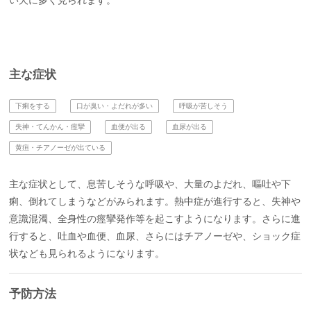
い犬に多く見られます。
主な症状
下痢をする
口が臭い・よだれが多い
呼吸が苦しそう
失神・てんかん・痙攣
血便が出る
血尿が出る
黄疸・チアノーゼが出ている
主な症状として、息苦しそうな呼吸や、大量のよだれ、嘔吐や下
痢、倒れてしまうなどがみられます。熱中症が進行すると、失神や
意識混濁、全身性の痙攣発作等を起こすようになります。さらに進
行すると、吐血や血便、血尿、さらにはチアノーゼや、ショック症
状なども見られるようになります。
予防方法