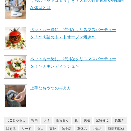
うちのペットは太りすぎ？犬猫の適正体重や理想的
な体型とは
ペットも一緒に、特別なクリスマスパーティー
を！〜肉詰めトマトオーブン焼き〜
ペットも一緒に、特別なクリスマスパーティー
を！〜チキンディッシュ〜
上手なおやつの与え方
ねこじゃらし
梅雨
ノミ
落ち着く
夏
脱毛
緊急備え
長生き
吠える
リード
ダニ
高齢
熱中症
夏休み
ごはん
獣医師監修