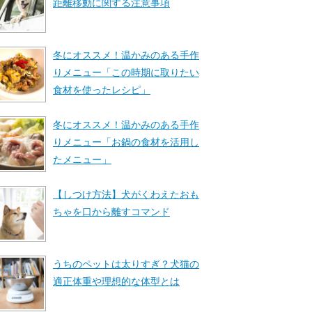
距離移動に関する注意事項
冬にオススメ！温かみのある手作
りメニュー「この時期に取りたい
食材を使ったレシピ」
冬にオススメ！温かみのある手作
りメニュー「お鍋の食材を活用し
たメニュー」
【しつけ方法】犬がくわえたおも
ちゃを口から離すコマンド
うちのペットは太りすぎ？犬猫の
適正体重や理想的な体型とは