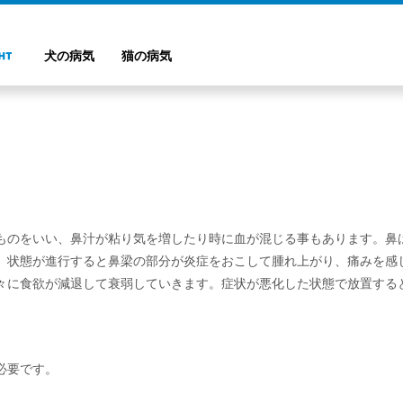
犬の病気
猫の病気
ものをいい、鼻汁が粘り気を増したり時に血が混じる事もあります。鼻
。状態が進行すると鼻梁の部分が炎症をおこして腫れ上がり、痛みを感
々に食欲が減退して衰弱していきます。症状が悪化した状態で放置する
必要です。