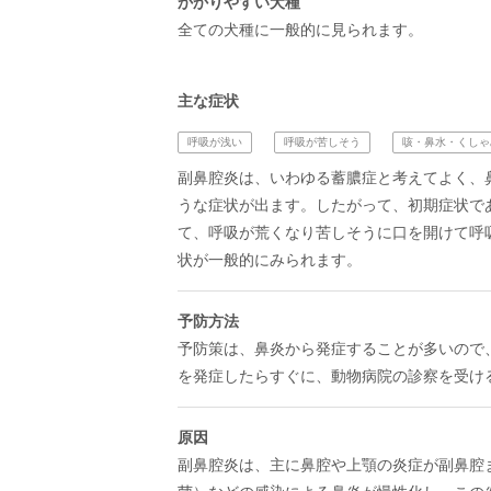
かかりやすい犬種
全ての犬種に一般的に見られます。
主な症状
呼吸が浅い
呼吸が苦しそう
咳・鼻水・くしゃ
副鼻腔炎は、いわゆる蓄膿症と考えてよく、
うな症状が出ます。したがって、初期症状で
て、呼吸が荒くなり苦しそうに口を開けて呼
状が一般的にみられます。
予防方法
予防策は、鼻炎から発症することが多いので
を発症したらすぐに、動物病院の診察を受け
原因
副鼻腔炎は、主に鼻腔や上顎の炎症が副鼻腔