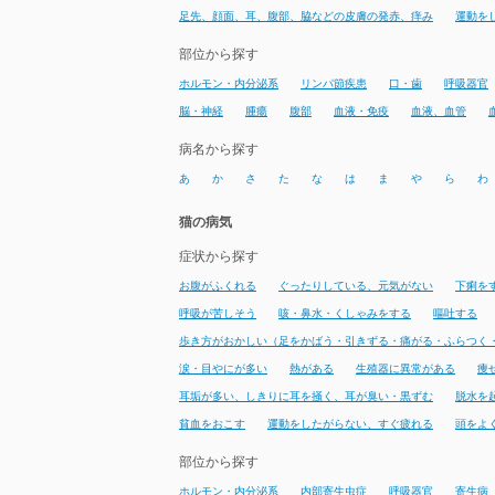
足先、顔面、耳、腹部、脇などの皮膚の発赤、痒み
運動を
部位から探す
ホルモン・内分泌系
リンパ節疾患
口・歯
呼吸器官
脳・神経
腫瘍
腹部
血液・免疫
血液、血管
病名から探す
あ
か
さ
た
な
は
ま
や
ら
わ
猫の病気
症状から探す
お腹がふくれる
ぐったりしている、元気がない
下痢を
呼吸が苦しそう
咳・鼻水・くしゃみをする
嘔吐する
歩き方がおかしい（足をかばう・引きずる・痛がる・ふらつく
涙・目やにが多い
熱がある
生殖器に異常がある
痩
耳垢が多い、しきりに耳を掻く、耳が臭い・黒ずむ
脱水を
貧血をおこす
運動をしたがらない、すぐ疲れる
頭をよ
部位から探す
ホルモン・内分泌系
内部寄生虫症
呼吸器官
寄生病