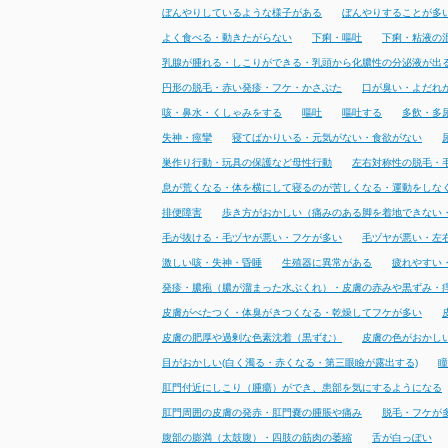
ぼんやりしているような様子がある
ぼんやりすることが多
よく食べる・動きたがらない
下痢・嘔吐
下痢・粘液の
乳腺が腫れる・しこりができる・乳頭から化膿性の分泌液が出
円形の脱毛・赤い発疹・フケ・かさぶた
口が臭い・よだれ
咳・鼻水・くしゃみをする
嘔吐
嘔吐する
多飲・多
失神・痙攣
寝てばかりいる・元気がない・食欲がない
巣作り行動・玩具の保護など母性行動
左右対称性の脱毛・
息が荒くなる・体を横にして寝るのが苦しくなる・運動をしな
排便障害
歩き方がおかしい（痛みのある脚を着地できない
毛が抜ける・毛ヅヤが悪い・フケが多い
毛ヅヤが悪い・左
激しい咳・失神・昏睡
生殖器に異常がある
疲れやすい
発疹・膿疱（膿が溜まった水ぶくれ）・皮膚の赤みや黒ずみ・
皮膚がべたつく・体臭がきつくなる・乾燥してフケが多い
皮膚の肥厚や過剰な色素沈着（黒ずむ）
皮膚の色がおかし
目がおかしい(白く濁る・赤くなる・第三眼瞼が露出する)
瞳
肛門付近にしこり（腫瘍）ができ、患部を気にするようになる
肛門周囲の皮膚の発赤・肛門嚢の腫脹や痛み
脱毛・フケが
腹部の膨満（太鼓腹）・四肢の筋肉の萎縮
舌が白っぽい