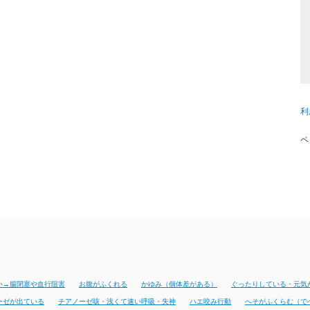
利
ペ
い→腸閉塞や血行阻害
お腹がふくれる
かゆみ（個体差がある）
ぐったりしている・元気
ーゼが出ている
チアノーゼ咳・浅くて速い呼吸・失神
ハエ咬み行動
へそがふくらむ（で