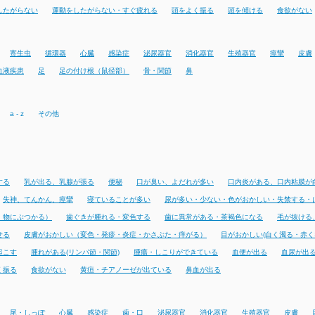
したがらない
運動をしたがらない・すぐ疲れる
頭をよく振る
頭を傾ける
食欲がない
寄生虫
循環器
心臓
感染症
泌尿器官
消化器官
生殖器官
痙攣
皮膚
血液疾患
足
足の付け根（鼠径部）
骨・関節
鼻
a - z
その他
する
乳が出る、乳腺が張る
便秘
口が臭い、よだれが多い
口内炎がある、口内粘膜が
失神、てんかん、痙攣
寝ていることが多い
尿が多い・少ない・色がおかしい・失禁する・
・物にぶつかる）
歯ぐきが腫れる・変色する
歯に異常がある・茶褐色になる
毛が抜ける
せる
皮膚がおかしい（変色・発疹・炎症・かさぶた・痒がる）
目がおかしい(白く濁る・赤く
起こす
腫れがある(リンパ節・関節)
腫瘍・しこりができている
血便が出る
血尿が出
く振る
食欲がない
黄疸・チアノーゼが出ている
鼻血が出る
尾・しっぽ
心臓
感染症
歯・口
泌尿器官
消化器官
生殖器官
皮膚