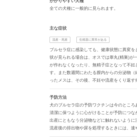
かかりやすい犬種
全ての犬種に一般的に見られます。
主な症状
流産・死産
生殖器に異常がある
ブルセラ症に感染しても、健康状態に異変を
状が見られる場合は、オスでは睾丸(精巣)
が作れなくなったり、無精子症となって不妊と
す。また数週間にわたる膣内からの分泌物（
ったメスは、その後、不妊や流産をくり返す
予防方法
犬のブルセラ症の予防ワクチンは今のところ
清潔に保つように心がけることが予防につな
出産にともなう分泌物などに触れないように
流産後の排出物や尿を処理するときには、速