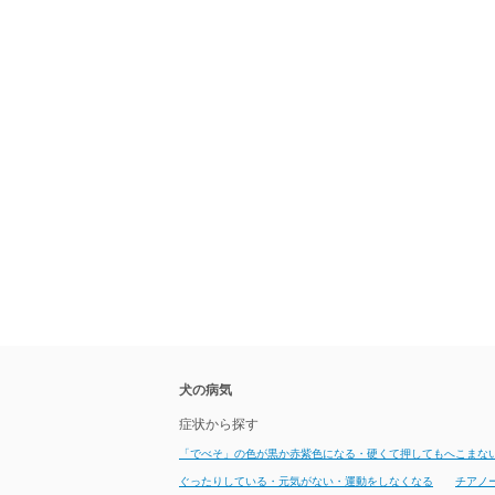
犬の病気
症状から探す
「でべそ」の色が黒か赤紫色になる・硬くて押してもへこまな
ぐったりしている・元気がない・運動をしなくなる
チアノ