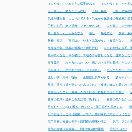
ぼんやりしているような様子がある
ぼんやりすることが多
よく食べる・動きたがらない
下痢・嘔吐
下痢・粘液の
乳腺が腫れる・しこりができる・乳頭から化膿性の分泌液が出
円形の脱毛・赤い発疹・フケ・かさぶた
口が臭い・よだれ
咳・鼻水・くしゃみをする
嘔吐
嘔吐する
多飲・多
失神・痙攣
寝てばかりいる・元気がない・食欲がない
巣作り行動・玩具の保護など母性行動
左右対称性の脱毛・
息が荒くなる・体を横にして寝るのが苦しくなる・運動をしな
排便障害
歩き方がおかしい（痛みのある脚を着地できない
毛が抜ける・毛ヅヤが悪い・フケが多い
毛ヅヤが悪い・左
激しい咳・失神・昏睡
生殖器に異常がある
疲れやすい
発疹・膿疱（膿が溜まった水ぶくれ）・皮膚の赤みや黒ずみ・
皮膚がべたつく・体臭がきつくなる・乾燥してフケが多い
皮膚の肥厚や過剰な色素沈着（黒ずむ）
皮膚の色がおかし
目がおかしい(白く濁る・赤くなる・第三眼瞼が露出する)
瞳
肛門付近にしこり（腫瘍）ができ、患部を気にするようになる
肛門周囲の皮膚の発赤・肛門嚢の腫脹や痛み
脱毛・フケが
腹部の膨満（太鼓腹）・四肢の筋肉の萎縮
舌が白っぽい