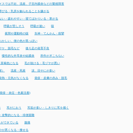
メスでは不妊、流産、子宮内膜炎などの繁殖障害
帯びる・乳房を触られることを嫌がる
ない・疲れやすい・寝てばかりいる・寒がる
呼吸が苦しそう
呼吸が速い
咳
夜間や運動時の咳
失神・てんかん・痙攣
おかしい、便の色が黒っぽい
フケ、脱毛など
後ろ足の発育不良
慢性的な外耳炎や結膜炎
所作がぎこちない
・茶褐色になる
毛が抜ける・毛ヅヤが悪い
尿）
流産・死産
涙、目やにが多い
発熱・元気がなくなる
発疹・皮膚の赤み・脱毛
発疹・炎症・色素沈着)
発
耳がにおう
耳垢が多い・しきりに耳を掻く
・攻撃的になる・排便困難
りができている
腹痛
やが悪くなる・痩せる