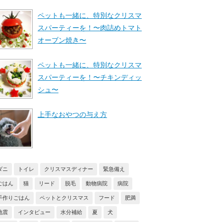
ペットも一緒に、特別なクリスマ
スパーティーを！〜肉詰めトマト
オーブン焼き〜
ペットも一緒に、特別なクリスマ
スパーティーを！〜チキンディッ
シュ〜
上手なおやつの与え方
ダニ
トイレ
クリスマスディナー
緊急備え
ごはん
猫
リード
脱毛
動物病院
病院
手作りごはん
ペットとクリスマス
フード
肥満
地震
インタビュー
水分補給
夏
犬