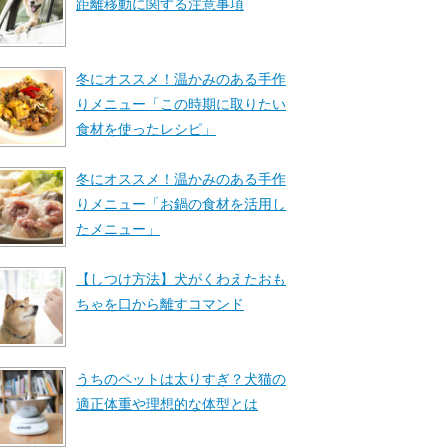
距離移動に関する注意事項
冬にオススメ！温かみのある手作
りメニュー「この時期に取りたい
食材を使ったレシピ」
冬にオススメ！温かみのある手作
りメニュー「お鍋の食材を活用し
たメニュー」
【しつけ方法】犬がくわえたおも
ちゃを口から離すコマンド
うちのペットは太りすぎ？犬猫の
適正体重や理想的な体型とは