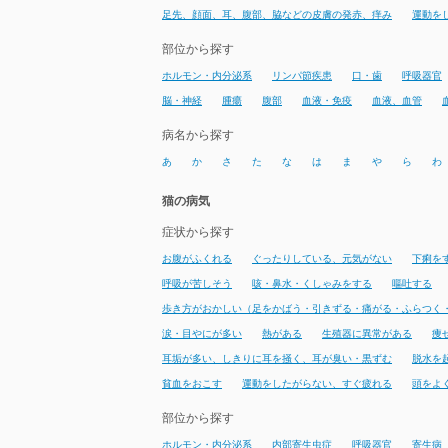
足先、顔面、耳、腹部、脇などの皮膚の発赤、痒み
運動を
部位から探す
ホルモン・内分泌系
リンパ節疾患
口・歯
呼吸器官
脳・神経
腫瘍
腹部
血液・免疫
血液、血管
病名から探す
あ
か
さ
た
な
は
ま
や
ら
わ
猫の病気
症状から探す
お腹がふくれる
ぐったりしている、元気がない
下痢を
呼吸が苦しそう
咳・鼻水・くしゃみをする
嘔吐する
歩き方がおかしい（足をかばう・引きずる・痛がる・ふらつく
涙・目やにが多い
熱がある
生殖器に異常がある
痩
耳垢が多い、しきりに耳を掻く、耳が臭い・黒ずむ
脱水を
貧血をおこす
運動をしたがらない、すぐ疲れる
頭をよ
部位から探す
ホルモン・内分泌系
内部寄生虫症
呼吸器官
寄生病