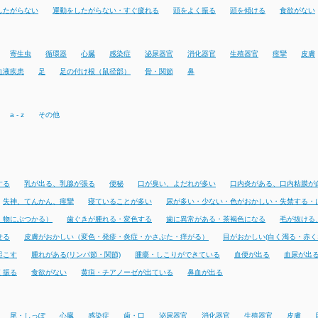
したがらない
運動をしたがらない・すぐ疲れる
頭をよく振る
頭を傾ける
食欲がない
寄生虫
循環器
心臓
感染症
泌尿器官
消化器官
生殖器官
痙攣
皮膚
血液疾患
足
足の付け根（鼠径部）
骨・関節
鼻
a - z
その他
する
乳が出る、乳腺が張る
便秘
口が臭い、よだれが多い
口内炎がある、口内粘膜が
失神、てんかん、痙攣
寝ていることが多い
尿が多い・少ない・色がおかしい・失禁する・
・物にぶつかる）
歯ぐきが腫れる・変色する
歯に異常がある・茶褐色になる
毛が抜ける
せる
皮膚がおかしい（変色・発疹・炎症・かさぶた・痒がる）
目がおかしい(白く濁る・赤く
起こす
腫れがある(リンパ節・関節)
腫瘍・しこりができている
血便が出る
血尿が出
く振る
食欲がない
黄疸・チアノーゼが出ている
鼻血が出る
尾・しっぽ
心臓
感染症
歯・口
泌尿器官
消化器官
生殖器官
皮膚