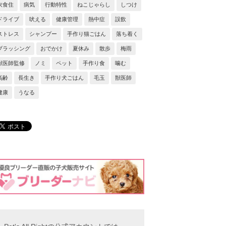
衣食住
病気
行動特性
ねこじゃらし
しつけ
ドライブ
吠える
健康管理
熱中症
誤飲
ストレス
シャンプー
手作り猫ごはん
落ち着く
ブラッシング
おでかけ
夏休み
散歩
梅雨
獣医師監修
ノミ
ペット
手作り食
噛む
高齢
長生き
手作り犬ごはん
毛玉
獣医師
健康
うなる