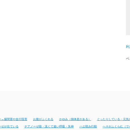
利
ペ
い→腸閉塞や血行阻害
お腹がふくれる
かゆみ（個体差がある）
ぐったりしている・元気
ーゼが出ている
チアノーゼ咳・浅くて速い呼吸・失神
ハエ咬み行動
へそがふくらむ（で