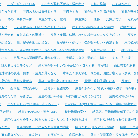
い
マダニがついている
まぶたが垂れ下がる・縁が赤い
まれに発熱
むくみが出る
混ざった血便
下痢あるいは血便をする
下痢をする
乳が出る・乳腺が張る
乳腺が熱を
る
体の下半身の麻痺
体重が増える（肥満）
体重減少
便秘
元気がない
元気が
が多い
口内炎がある、口の中が出血している
吐くような動作をする(空嘔吐)
呼吸が浅い
尿・痩せる・食欲亢進・体重減少
多飲・多尿、徐脈、急性の場合はショックを起こす
夜泣き
尿が出ない、濃い尿が少量しか出ない
尿が多い・少ない・色がおかしい・失禁する
尿の色が
毛ヅヤが悪い・毛が抜けやすい・フケが多いなどの皮膚の異常
座り方がおかしい
強い痒み、
くなる
患部である関節周囲の腫れや痛み
患部をしきりに舐める、噛む、こする、引っ掻く
・跳ねるように歩くなど
歩き方がおかしい(足をかばう・引きずる・痛がる)
歯に異常がある
右対称性の脱毛（胴体）・皮膚が薄くなる
水をたくさん飲む・尿の量、回数が増える（多飲・多
・息切れ・散歩を嫌がる
痒み・大量の乾いた白いフケ
痙攣・運動失調になる
痩せる
痒み
白内障（突然の失明）・繰り返す尿路感染
皮膚がおかしい(変色・発疹・炎症・痒がる)
皮膚のただれ・かさぶた
皮膚の強いかゆみ（特に背部から尾にかけて）
皮膚の異常(かゆみ・
い
目がおかしい(白く濁る・赤くなる・)
目がおかしい(白く濁る・赤くなる・瞬膜が露出する)
孔が開く
粘膜の色が白い・黄色っぽい
精神状態の変化
糖尿病、甲状腺機能低下症の併
肛門付近をなめる・お尻を地面にこすりつける・尻尾を追う
肛門付近を触られるのを嫌がる
多くなる
脱毛や発疹、かゆみなど皮膚炎の症状
腫れがある(リンパ節・関節)
腫瘍・しこ
落ち着きがない
血を吐く
血便が出る
血尿が出る
貧血・栄養不良・脱水症状・毛づ