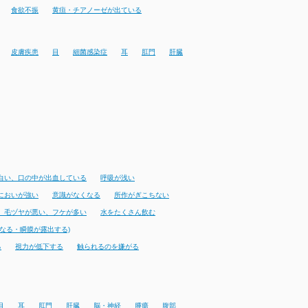
食欲不振
黄疸・チアノーゼが出ている
皮膚疾患
目
細菌感染症
耳
肛門
肝臓
白い、口の中が出血している
呼吸が浅い
においが強い
意識がなくなる
所作がぎこちない
、毛ヅヤが悪い、フケが多い
水をたくさん飲む
なる・瞬膜が露出する)
る
視力が低下する
触られるのを嫌がる
目
耳
肛門
肝臓
脳・神経
腫瘍
腹部