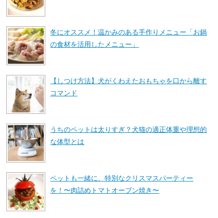
冬にオススメ！温かみのある手作りメニュー「お鍋
の食材を活用したメニュー」
【しつけ方法】犬がくわえたおもちゃを口から離す
コマンド
うちのペットは太りすぎ？犬猫の適正体重や理想的
な体型とは
ペットも一緒に、特別なクリスマスパーティー
を！〜肉詰めトマトオーブン焼き〜