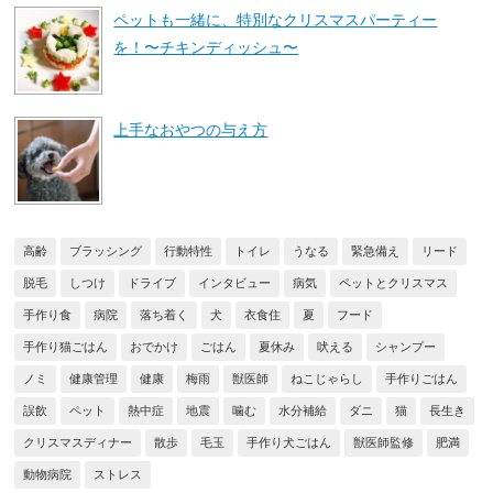
ペットも一緒に、特別なクリスマスパーティー
を！〜チキンディッシュ〜
上手なおやつの与え方
高齢
ブラッシング
行動特性
トイレ
うなる
緊急備え
リード
脱毛
しつけ
ドライブ
インタビュー
病気
ペットとクリスマス
手作り食
病院
落ち着く
犬
衣食住
夏
フード
手作り猫ごはん
おでかけ
ごはん
夏休み
吠える
シャンプー
ノミ
健康管理
健康
梅雨
獣医師
ねこじゃらし
手作りごはん
誤飲
ペット
熱中症
地震
噛む
水分補給
ダニ
猫
長生き
クリスマスディナー
散歩
毛玉
手作り犬ごはん
獣医師監修
肥満
動物病院
ストレス