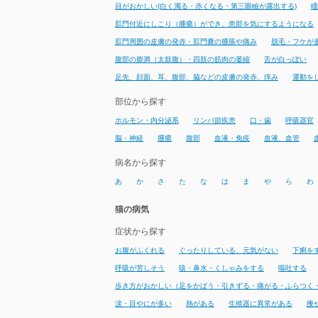
目がおかしい(白く濁る・赤くなる・第三眼瞼が露出する)
瞳
肛門付近にしこり（腫瘍）ができ、患部を気にするようになる
肛門周囲の皮膚の発赤・肛門嚢の腫脹や痛み
脱毛・フケが
腹部の膨満（太鼓腹）・四肢の筋肉の萎縮
舌が白っぽい
足先、顔面、耳、腹部、脇などの皮膚の発赤、痒み
運動を
部位から探す
ホルモン・内分泌系
リンパ節疾患
口・歯
呼吸器官
脳・神経
腫瘍
腹部
血液・免疫
血液、血管
病名から探す
あ
か
さ
た
な
は
ま
や
ら
わ
猫の病気
症状から探す
お腹がふくれる
ぐったりしている、元気がない
下痢を
呼吸が苦しそう
咳・鼻水・くしゃみをする
嘔吐する
歩き方がおかしい（足をかばう・引きずる・痛がる・ふらつく
涙・目やにが多い
熱がある
生殖器に異常がある
痩