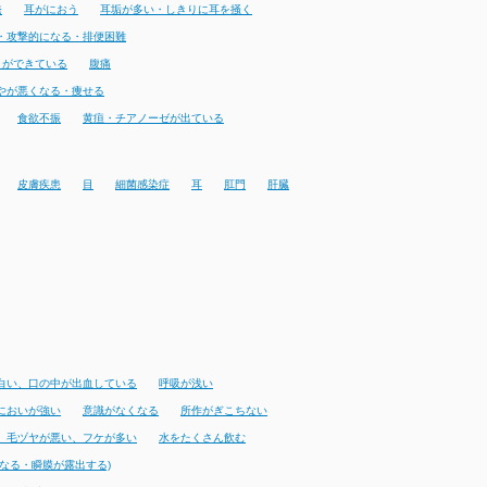
発
耳がにおう
耳垢が多い・しきりに耳を掻く
・攻撃的になる・排便困難
りができている
腹痛
やが悪くなる・痩せる
食欲不振
黄疸・チアノーゼが出ている
皮膚疾患
目
細菌感染症
耳
肛門
肝臓
白い、口の中が出血している
呼吸が浅い
においが強い
意識がなくなる
所作がぎこちない
、毛ヅヤが悪い、フケが多い
水をたくさん飲む
なる・瞬膜が露出する)