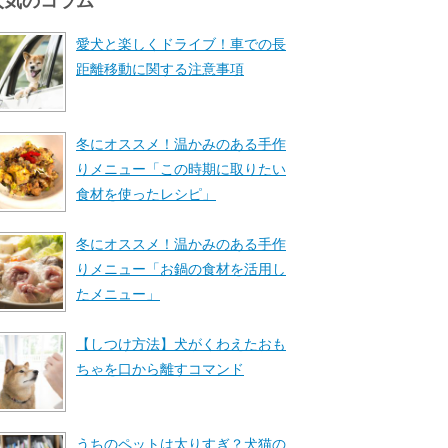
人気のコラム
愛犬と楽しくドライブ！車での長
距離移動に関する注意事項
冬にオススメ！温かみのある手作
りメニュー「この時期に取りたい
食材を使ったレシピ」
冬にオススメ！温かみのある手作
りメニュー「お鍋の食材を活用し
たメニュー」
【しつけ方法】犬がくわえたおも
ちゃを口から離すコマンド
うちのペットは太りすぎ？犬猫の