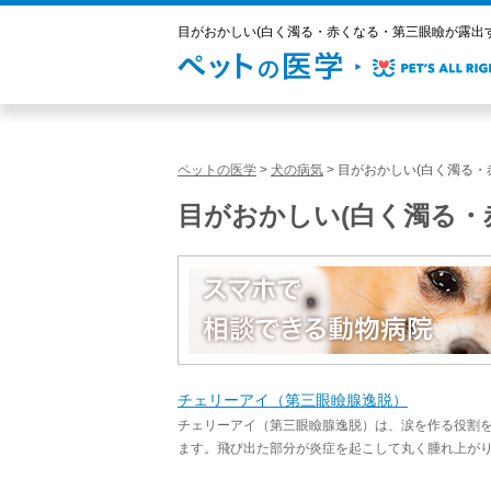
目がおかしい(白く濁る・赤くなる・第三眼瞼が露出する)
ペットの医学
>
犬の病気
>
目がおかしい(白く濁る・
目がおかしい(白く濁る・
チェリーアイ（第三眼瞼腺逸脱）
チェリーアイ（第三眼瞼腺逸脱）は、涙を作る役割
ます。飛び出た部分が炎症を起こして丸く腫れ上がり、