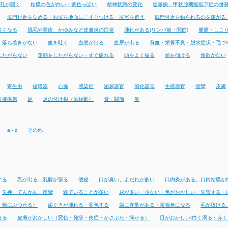
孔が開く
粘膜の色が白い・黄色っぽい
精神状態の変化
糖尿病、甲状腺機能低下症の併
肛門付近をなめる・お尻を地面にこすりつける・尻尾を追う
肛門付近を触られるのを嫌がる
多くなる
脱毛や発疹、かゆみなど皮膚炎の症状
腫れがある(リンパ節・関節)
腫瘍・しこ
落ち着きがない
血を吐く
血便が出る
血尿が出る
貧血・栄養不良・脱水症状・毛づ
したがらない
運動をしたがらない・すぐ疲れる
頭をよく振る
頭を傾ける
食欲がない
寄生虫
循環器
心臓
感染症
泌尿器官
消化器官
生殖器官
痙攣
皮膚
血液疾患
足
足の付け根（鼠径部）
骨・関節
鼻
a - z
その他
する
乳が出る、乳腺が張る
便秘
口が臭い、よだれが多い
口内炎がある、口内粘膜が
失神、てんかん、痙攣
寝ていることが多い
尿が多い・少ない・色がおかしい・失禁する・
・物にぶつかる）
歯ぐきが腫れる・変色する
歯に異常がある・茶褐色になる
毛が抜ける
せる
皮膚がおかしい（変色・発疹・炎症・かさぶた・痒がる）
目がおかしい(白く濁る・赤く