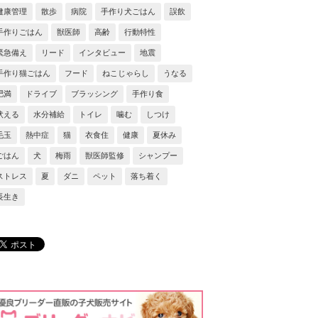
健康管理
散歩
病院
手作り犬ごはん
誤飲
手作りごはん
獣医師
高齢
行動特性
緊急備え
リード
インタビュー
地震
手作り猫ごはん
フード
ねこじゃらし
うなる
肥満
ドライブ
ブラッシング
手作り食
吠える
水分補給
トイレ
噛む
しつけ
毛玉
熱中症
猫
衣食住
健康
夏休み
ごはん
犬
梅雨
獣医師監修
シャンプー
ストレス
夏
ダニ
ペット
落ち着く
長生き