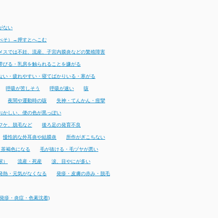
がない
べそ）→押すとへこむ
メスでは不妊、流産、子宮内膜炎などの繁殖障害
帯びる・乳房を触られることを嫌がる
ない・疲れやすい・寝てばかりいる・寒がる
呼吸が苦しそう
呼吸が速い
咳
夜間や運動時の咳
失神・てんかん・痙攣
おかしい、便の色が黒っぽい
フケ、脱毛など
後ろ足の発育不良
慢性的な外耳炎や結膜炎
所作がぎこちない
・茶褐色になる
毛が抜ける・毛ヅヤが悪い
尿）
流産・死産
涙、目やにが多い
発熱・元気がなくなる
発疹・皮膚の赤み・脱毛
発疹・炎症・色素沈着)