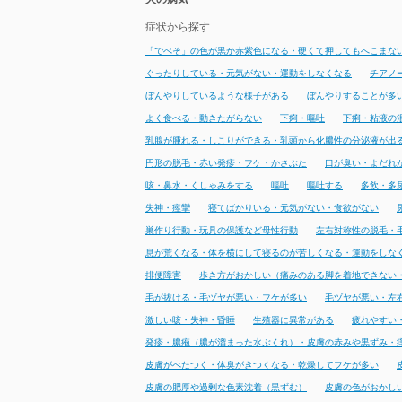
症状から探す
「でべそ」の色が黒か赤紫色になる・硬くて押してもへこまな
ぐったりしている・元気がない・運動をしなくなる
チアノ
ぼんやりしているような様子がある
ぼんやりすることが多
よく食べる・動きたがらない
下痢・嘔吐
下痢・粘液の
乳腺が腫れる・しこりができる・乳頭から化膿性の分泌液が出
円形の脱毛・赤い発疹・フケ・かさぶた
口が臭い・よだれ
咳・鼻水・くしゃみをする
嘔吐
嘔吐する
多飲・多
失神・痙攣
寝てばかりいる・元気がない・食欲がない
巣作り行動・玩具の保護など母性行動
左右対称性の脱毛・
息が荒くなる・体を横にして寝るのが苦しくなる・運動をしな
排便障害
歩き方がおかしい（痛みのある脚を着地できない
毛が抜ける・毛ヅヤが悪い・フケが多い
毛ヅヤが悪い・左
激しい咳・失神・昏睡
生殖器に異常がある
疲れやすい
発疹・膿疱（膿が溜まった水ぶくれ）・皮膚の赤みや黒ずみ・
皮膚がべたつく・体臭がきつくなる・乾燥してフケが多い
皮膚の肥厚や過剰な色素沈着（黒ずむ）
皮膚の色がおかし