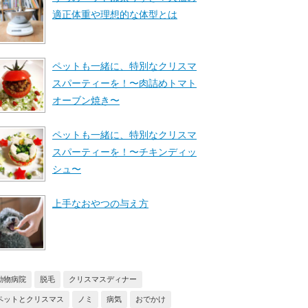
適正体重や理想的な体型とは
ペットも一緒に、特別なクリスマ
スパーティーを！〜肉詰めトマト
オーブン焼き〜
ペットも一緒に、特別なクリスマ
スパーティーを！〜チキンディッ
シュ〜
上手なおやつの与え方
動物病院
脱毛
クリスマスディナー
ペットとクリスマス
ノミ
病気
おでかけ