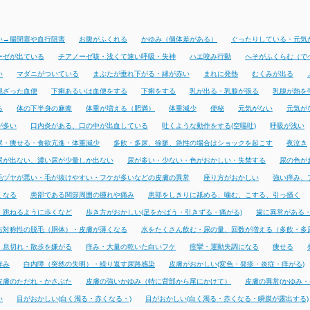
い→腸閉塞や血行阻害
お腹がふくれる
かゆみ（個体差がある）
ぐったりしている・元気
ーゼが出ている
チアノーゼ咳・浅くて速い呼吸・失神
ハエ咬み行動
へそがふくらむ（で
い
マダニがついている
まぶたが垂れ下がる・縁が赤い
まれに発熱
むくみが出る
混ざった血便
下痢あるいは血便をする
下痢をする
乳が出る・乳腺が張る
乳腺が熱を
る
体の下半身の麻痺
体重が増える（肥満）
体重減少
便秘
元気がない
元気が
が多い
口内炎がある、口の中が出血している
吐くような動作をする(空嘔吐)
呼吸が浅い
尿・痩せる・食欲亢進・体重減少
多飲・多尿、徐脈、急性の場合はショックを起こす
夜泣き
尿が出ない、濃い尿が少量しか出ない
尿が多い・少ない・色がおかしい・失禁する
尿の色が
毛ヅヤが悪い・毛が抜けやすい・フケが多いなどの皮膚の異常
座り方がおかしい
強い痒み、
くなる
患部である関節周囲の腫れや痛み
患部をしきりに舐める、噛む、こする、引っ掻く
・跳ねるように歩くなど
歩き方がおかしい(足をかばう・引きずる・痛がる)
歯に異常がある
右対称性の脱毛（胴体）・皮膚が薄くなる
水をたくさん飲む・尿の量、回数が増える（多飲・多
・息切れ・散歩を嫌がる
痒み・大量の乾いた白いフケ
痙攣・運動失調になる
痩せる
痒み
白内障（突然の失明）・繰り返す尿路感染
皮膚がおかしい(変色・発疹・炎症・痒がる)
皮膚のただれ・かさぶた
皮膚の強いかゆみ（特に背部から尾にかけて）
皮膚の異常(かゆみ・
い
目がおかしい(白く濁る・赤くなる・)
目がおかしい(白く濁る・赤くなる・瞬膜が露出する)