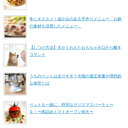
冬にオススメ！温かみのある手作りメニュー「お鍋
の食材を活用したメニュー」
【しつけ方法】犬がくわえたおもちゃを口から離す
コマンド
うちのペットは太りすぎ？犬猫の適正体重や理想的
な体型とは
ペットも一緒に、特別なクリスマスパーティー
を！〜肉詰めトマトオーブン焼き〜