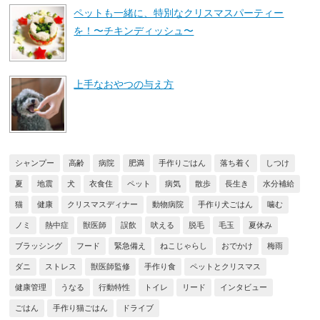
ペットも一緒に、特別なクリスマスパーティー
を！〜チキンディッシュ〜
上手なおやつの与え方
シャンプー
高齢
病院
肥満
手作りごはん
落ち着く
しつけ
夏
地震
犬
衣食住
ペット
病気
散歩
長生き
水分補給
猫
健康
クリスマスディナー
動物病院
手作り犬ごはん
噛む
ノミ
熱中症
獣医師
誤飲
吠える
脱毛
毛玉
夏休み
ブラッシング
フード
緊急備え
ねこじゃらし
おでかけ
梅雨
ダニ
ストレス
獣医師監修
手作り食
ペットとクリスマス
健康管理
うなる
行動特性
トイレ
リード
インタビュー
ごはん
手作り猫ごはん
ドライブ