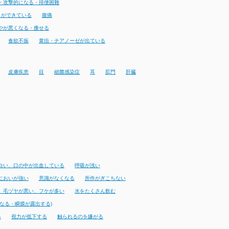
・攻撃的になる・排便困難
りができている
腹痛
やが悪くなる・痩せる
食欲不振
黄疸・チアノーゼが出ている
皮膚疾患
目
細菌感染症
耳
肛門
肝臓
白い、口の中が出血している
呼吸が浅い
においが強い
意識がなくなる
所作がぎこちない
、毛ヅヤが悪い、フケが多い
水をたくさん飲む
なる・瞬膜が露出する)
る
視力が低下する
触られるのを嫌がる