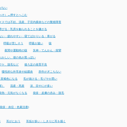
がない
べそ）→押すとへこむ
メスでは不妊、流産、子宮内膜炎などの繁殖障害
帯びる・乳房を触られることを嫌がる
ない・疲れやすい・寝てばかりいる・寒がる
呼吸が苦しそう
呼吸が速い
咳
夜間や運動時の咳
失神・てんかん・痙攣
おかしい、便の色が黒っぽい
フケ、脱毛など
後ろ足の発育不良
慢性的な外耳炎や結膜炎
所作がぎこちない
・茶褐色になる
毛が抜ける・毛ヅヤが悪い
尿）
流産・死産
涙、目やにが多い
発熱・元気がなくなる
発疹・皮膚の赤み・脱毛
発疹・炎症・色素沈着)
発
耳がにおう
耳垢が多い・しきりに耳を掻く