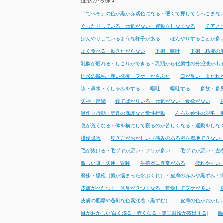
症状から探す
「でべそ」の色が黒か赤紫色になる・硬くて押してもへこまな
ぐったりしている・元気がない・運動をしなくなる
チアノ
ぼんやりしているような様子がある
ぼんやりすることが多
よく食べる・動きたがらない
下痢・嘔吐
下痢・粘液の
乳腺が腫れる・しこりができる・乳頭から化膿性の分泌液が出
円形の脱毛・赤い発疹・フケ・かさぶた
口が臭い・よだれ
咳・鼻水・くしゃみをする
嘔吐
嘔吐する
多飲・多
失神・痙攣
寝てばかりいる・元気がない・食欲がない
巣作り行動・玩具の保護など母性行動
左右対称性の脱毛・
息が荒くなる・体を横にして寝るのが苦しくなる・運動をしな
排便障害
歩き方がおかしい（痛みのある脚を着地できない
毛が抜ける・毛ヅヤが悪い・フケが多い
毛ヅヤが悪い・左
激しい咳・失神・昏睡
生殖器に異常がある
疲れやすい
発疹・膿疱（膿が溜まった水ぶくれ）・皮膚の赤みや黒ずみ・
皮膚がべたつく・体臭がきつくなる・乾燥してフケが多い
皮膚の肥厚や過剰な色素沈着（黒ずむ）
皮膚の色がおかし
目がおかしい(白く濁る・赤くなる・第三眼瞼が露出する)
瞳