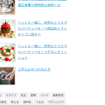
適正体重や理想的な体型とは
ペットも一緒に、特別なクリスマ
スパーティーを！〜肉詰めトマト
オーブン焼き〜
ペットも一緒に、特別なクリスマ
スパーティーを！〜チキンディッ
シュ〜
上手なおやつの与え方
犬
ドライブ
毛玉
肥満
リード
健康管理
衣食住
吠える
熱中症
うなる
ブラッシング