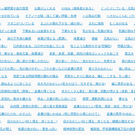
い→腸閉塞や血行阻害
お腹がふくれる
かゆみ（個体差がある）
ぐったりしている・元気
ーゼが出ている
チアノーゼ咳・浅くて速い呼吸・失神
ハエ咬み行動
へそがふくらむ（で
い
マダニがついている
まぶたが垂れ下がる・縁が赤い
まれに発熱
むくみが出る
混ざった血便
下痢あるいは血便をする
下痢をする
乳が出る・乳腺が張る
乳腺が熱を
る
体の下半身の麻痺
体重が増える（肥満）
体重減少
便秘
元気がない
元気が
が多い
口内炎がある、口の中が出血している
吐くような動作をする(空嘔吐)
呼吸が浅い
尿・痩せる・食欲亢進・体重減少
多飲・多尿、徐脈、急性の場合はショックを起こす
夜泣き
尿が出ない、濃い尿が少量しか出ない
尿が多い・少ない・色がおかしい・失禁する
尿の色が
毛ヅヤが悪い・毛が抜けやすい・フケが多いなどの皮膚の異常
座り方がおかしい
強い痒み、
くなる
患部である関節周囲の腫れや痛み
患部をしきりに舐める、噛む、こする、引っ掻く
・跳ねるように歩くなど
歩き方がおかしい(足をかばう・引きずる・痛がる)
歯に異常がある
右対称性の脱毛（胴体）・皮膚が薄くなる
水をたくさん飲む・尿の量、回数が増える（多飲・多
・息切れ・散歩を嫌がる
痒み・大量の乾いた白いフケ
痙攣・運動失調になる
痩せる
痒み
白内障（突然の失明）・繰り返す尿路感染
皮膚がおかしい(変色・発疹・炎症・痒がる)
皮膚のただれ・かさぶた
皮膚の強いかゆみ（特に背部から尾にかけて）
皮膚の異常(かゆみ・
い
目がおかしい(白く濁る・赤くなる・)
目がおかしい(白く濁る・赤くなる・瞬膜が露出する)
孔が開く
粘膜の色が白い・黄色っぽい
精神状態の変化
糖尿病、甲状腺機能低下症の併