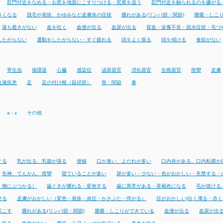
肛門付近をなめる・お尻を地面にこすりつける・尻尾を追う
肛門付近を触られるのを嫌がる
多くなる
脱毛や発疹、かゆみなど皮膚炎の症状
腫れがある(リンパ節・関節)
腫瘍・しこ
落ち着きがない
血を吐く
血便が出る
血尿が出る
貧血・栄養不良・脱水症状・毛づ
したがらない
運動をしたがらない・すぐ疲れる
頭をよく振る
頭を傾ける
食欲がない
寄生虫
循環器
心臓
感染症
泌尿器官
消化器官
生殖器官
痙攣
皮膚
血液疾患
足
足の付け根（鼠径部）
骨・関節
鼻
a - z
その他
する
乳が出る、乳腺が張る
便秘
口が臭い、よだれが多い
口内炎がある、口内粘膜が
失神、てんかん、痙攣
寝ていることが多い
尿が多い・少ない・色がおかしい・失禁する・
・物にぶつかる）
歯ぐきが腫れる・変色する
歯に異常がある・茶褐色になる
毛が抜ける
せる
皮膚がおかしい（変色・発疹・炎症・かさぶた・痒がる）
目がおかしい(白く濁る・赤く
起こす
腫れがある(リンパ節・関節)
腫瘍・しこりができている
血便が出る
血尿が出