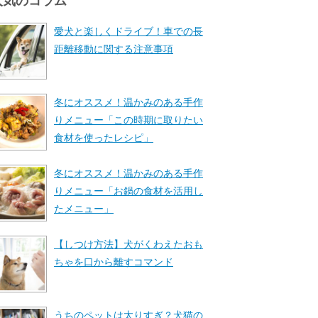
人気のコラム
愛犬と楽しくドライブ！車での長
距離移動に関する注意事項
冬にオススメ！温かみのある手作
りメニュー「この時期に取りたい
食材を使ったレシピ」
冬にオススメ！温かみのある手作
りメニュー「お鍋の食材を活用し
たメニュー」
【しつけ方法】犬がくわえたおも
ちゃを口から離すコマンド
うちのペットは太りすぎ？犬猫の