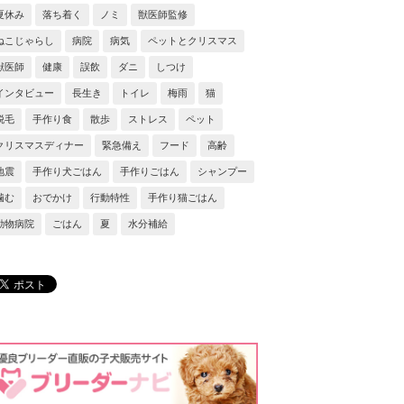
夏休み
落ち着く
ノミ
獣医師監修
ねこじゃらし
病院
病気
ペットとクリスマス
獣医師
健康
誤飲
ダニ
しつけ
インタビュー
長生き
トイレ
梅雨
猫
脱毛
手作り食
散歩
ストレス
ペット
クリスマスディナー
緊急備え
フード
高齢
地震
手作り犬ごはん
手作りごはん
シャンプー
噛む
おでかけ
行動特性
手作り猫ごはん
動物病院
ごはん
夏
水分補給