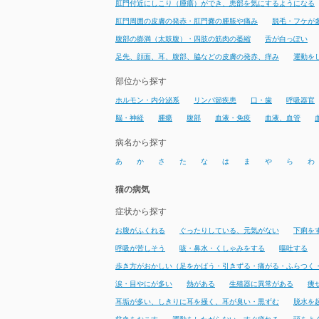
肛門付近にしこり（腫瘍）ができ、患部を気にするようになる
肛門周囲の皮膚の発赤・肛門嚢の腫脹や痛み
脱毛・フケが
腹部の膨満（太鼓腹）・四肢の筋肉の萎縮
舌が白っぽい
足先、顔面、耳、腹部、脇などの皮膚の発赤、痒み
運動を
部位から探す
ホルモン・内分泌系
リンパ節疾患
口・歯
呼吸器官
脳・神経
腫瘍
腹部
血液・免疫
血液、血管
病名から探す
あ
か
さ
た
な
は
ま
や
ら
わ
猫の病気
症状から探す
お腹がふくれる
ぐったりしている、元気がない
下痢を
呼吸が苦しそう
咳・鼻水・くしゃみをする
嘔吐する
歩き方がおかしい（足をかばう・引きずる・痛がる・ふらつく
涙・目やにが多い
熱がある
生殖器に異常がある
痩
耳垢が多い、しきりに耳を掻く、耳が臭い・黒ずむ
脱水を