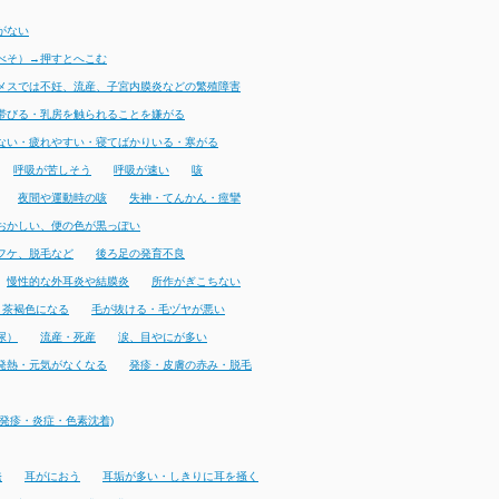
がない
べそ）→押すとへこむ
メスでは不妊、流産、子宮内膜炎などの繁殖障害
帯びる・乳房を触られることを嫌がる
ない・疲れやすい・寝てばかりいる・寒がる
呼吸が苦しそう
呼吸が速い
咳
夜間や運動時の咳
失神・てんかん・痙攣
おかしい、便の色が黒っぽい
フケ、脱毛など
後ろ足の発育不良
慢性的な外耳炎や結膜炎
所作がぎこちない
・茶褐色になる
毛が抜ける・毛ヅヤが悪い
尿）
流産・死産
涙、目やにが多い
発熱・元気がなくなる
発疹・皮膚の赤み・脱毛
発疹・炎症・色素沈着)
発
耳がにおう
耳垢が多い・しきりに耳を掻く