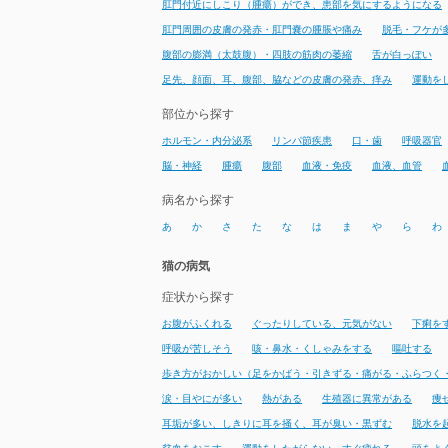
肛門付近にしこり（腫瘍）ができ、患部を気にするようになる
肛門周囲の皮膚の発赤・肛門嚢の腫脹や痛み
脱毛・フケが
腹部の膨満（太鼓腹）・四肢の筋肉の萎縮
舌が白っぽい
足先、顔面、耳、腹部、脇などの皮膚の発赤、痒み
運動を
部位から探す
ホルモン・内分泌系
リンパ節疾患
口・歯
呼吸器官
脳・神経
腫瘍
腹部
血液・免疫
血液、血管
病名から探す
あ
か
さ
た
な
は
ま
や
ら
わ
猫の病気
症状から探す
お腹がふくれる
ぐったりしている、元気がない
下痢を
呼吸が苦しそう
咳・鼻水・くしゃみをする
嘔吐する
歩き方がおかしい（足をかばう・引きずる・痛がる・ふらつく
涙・目やにが多い
熱がある
生殖器に異常がある
痩
耳垢が多い、しきりに耳を掻く、耳が臭い・黒ずむ
脱水を