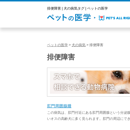
排便障害 | 犬の病気タグ | ペットの医学
ペットの医学
>
犬の病気
>
排便障害
排便障害
肛門周囲腺腫
この病気は、肛門付近にある肛門周囲腺という分泌
いオスの高齢犬に多く見られます。肛門の周辺にできる