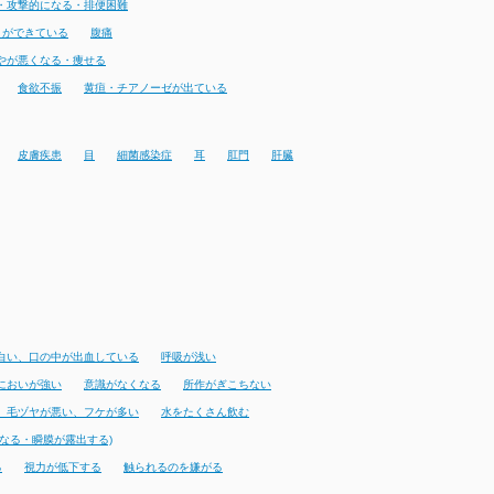
・攻撃的になる・排便困難
りができている
腹痛
やが悪くなる・痩せる
食欲不振
黄疸・チアノーゼが出ている
皮膚疾患
目
細菌感染症
耳
肛門
肝臓
白い、口の中が出血している
呼吸が浅い
においが強い
意識がなくなる
所作がぎこちない
、毛ヅヤが悪い、フケが多い
水をたくさん飲む
なる・瞬膜が露出する)
る
視力が低下する
触られるのを嫌がる