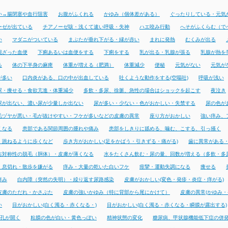
い→腸閉塞や血行阻害
お腹がふくれる
かゆみ（個体差がある）
ぐったりしている・元気
ーゼが出ている
チアノーゼ咳・浅くて速い呼吸・失神
ハエ咬み行動
へそがふくらむ（で
い
マダニがついている
まぶたが垂れ下がる・縁が赤い
まれに発熱
むくみが出る
混ざった血便
下痢あるいは血便をする
下痢をする
乳が出る・乳腺が張る
乳腺が熱を
る
体の下半身の麻痺
体重が増える（肥満）
体重減少
便秘
元気がない
元気が
が多い
口内炎がある、口の中が出血している
吐くような動作をする(空嘔吐)
呼吸が浅い
尿・痩せる・食欲亢進・体重減少
多飲・多尿、徐脈、急性の場合はショックを起こす
夜泣き
尿が出ない、濃い尿が少量しか出ない
尿が多い・少ない・色がおかしい・失禁する
尿の色が
毛ヅヤが悪い・毛が抜けやすい・フケが多いなどの皮膚の異常
座り方がおかしい
強い痒み、
くなる
患部である関節周囲の腫れや痛み
患部をしきりに舐める、噛む、こする、引っ掻く
・跳ねるように歩くなど
歩き方がおかしい(足をかばう・引きずる・痛がる)
歯に異常がある
右対称性の脱毛（胴体）・皮膚が薄くなる
水をたくさん飲む・尿の量、回数が増える（多飲・多
・息切れ・散歩を嫌がる
痒み・大量の乾いた白いフケ
痙攣・運動失調になる
痩せる
痒み
白内障（突然の失明）・繰り返す尿路感染
皮膚がおかしい(変色・発疹・炎症・痒がる)
皮膚のただれ・かさぶた
皮膚の強いかゆみ（特に背部から尾にかけて）
皮膚の異常(かゆみ・
い
目がおかしい(白く濁る・赤くなる・)
目がおかしい(白く濁る・赤くなる・瞬膜が露出する)
孔が開く
粘膜の色が白い・黄色っぽい
精神状態の変化
糖尿病、甲状腺機能低下症の併