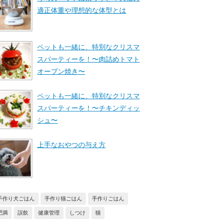
適正体重や理想的な体型とは
ペットも一緒に、特別なクリスマ
スパーティーを！〜肉詰めトマト
オーブン焼き〜
ペットも一緒に、特別なクリスマ
スパーティーを！〜チキンディッ
シュ〜
上手なおやつの与え方
手作り犬ごはん
手作り猫ごはん
手作りごはん
肥満
誤飲
健康管理
しつけ
猫