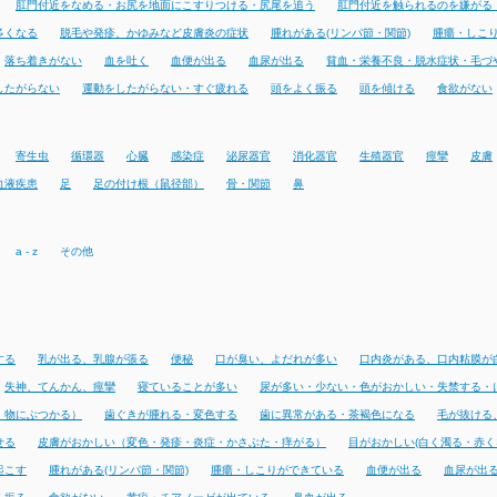
肛門付近をなめる・お尻を地面にこすりつける・尻尾を追う
肛門付近を触られるのを嫌がる
多くなる
脱毛や発疹、かゆみなど皮膚炎の症状
腫れがある(リンパ節・関節)
腫瘍・しこ
落ち着きがない
血を吐く
血便が出る
血尿が出る
貧血・栄養不良・脱水症状・毛づ
したがらない
運動をしたがらない・すぐ疲れる
頭をよく振る
頭を傾ける
食欲がない
寄生虫
循環器
心臓
感染症
泌尿器官
消化器官
生殖器官
痙攣
皮膚
血液疾患
足
足の付け根（鼠径部）
骨・関節
鼻
a - z
その他
する
乳が出る、乳腺が張る
便秘
口が臭い、よだれが多い
口内炎がある、口内粘膜が
失神、てんかん、痙攣
寝ていることが多い
尿が多い・少ない・色がおかしい・失禁する・
・物にぶつかる）
歯ぐきが腫れる・変色する
歯に異常がある・茶褐色になる
毛が抜ける
せる
皮膚がおかしい（変色・発疹・炎症・かさぶた・痒がる）
目がおかしい(白く濁る・赤く
起こす
腫れがある(リンパ節・関節)
腫瘍・しこりができている
血便が出る
血尿が出