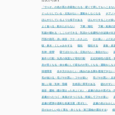
症状から探す
「でべそ」の色が黒か赤紫色になる・硬くて押してもへこまな
ぐったりしている・元気がない・運動をしなくなる
チアノ
ぼんやりしているような様子がある
ぼんやりすることが多
よく食べる・動きたがらない
下痢・嘔吐
下痢・粘液の
乳腺が腫れる・しこりができる・乳頭から化膿性の分泌液が出
円形の脱毛・赤い発疹・フケ・かさぶた
口が臭い・よだれ
咳・鼻水・くしゃみをする
嘔吐
嘔吐する
多飲・多
失神・痙攣
寝てばかりいる・元気がない・食欲がない
巣作り行動・玩具の保護など母性行動
左右対称性の脱毛・
息が荒くなる・体を横にして寝るのが苦しくなる・運動をしな
排便障害
歩き方がおかしい（痛みのある脚を着地できない
毛が抜ける・毛ヅヤが悪い・フケが多い
毛ヅヤが悪い・左
激しい咳・失神・昏睡
生殖器に異常がある
疲れやすい
発疹・膿疱（膿が溜まった水ぶくれ）・皮膚の赤みや黒ずみ・
皮膚がべたつく・体臭がきつくなる・乾燥してフケが多い
皮膚の肥厚や過剰な色素沈着（黒ずむ）
皮膚の色がおかし
目がおかしい(白く濁る・赤くなる・第三眼瞼が露出する)
瞳