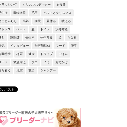
ブラッシング
クリスマスディナー
衣食住
熱中症
動物病院
毛玉
ペットとクリスマス
ねこじゃらし
高齢
病院
夏休み
吠える
ストレス
ペット
夏
トイレ
水分補給
噛む
獣医師
長生き
手作り食
犬
うなる
病気
インタビュー
獣医師監修
フード
脱毛
行動特性
梅雨
健康
ドライブ
ごはん
リード
緊急備え
ダニ
ノミ
おでかけ
落ち着く
地震
散歩
シャンプー