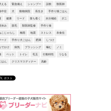
吠える
緊急備え
シャンプー
誤飲
獣医師
熱中症
犬
動物病院
長生き
手作り猫ごはん
夏
健康
リード
落ち着く
水分補給
ダニ
夏休み
脱毛
獣医師監修
手作り食
ねこじゃらし
梅雨
地震
ストレス
衣食住
フード
手作り犬ごはん
肥満
しつけ
おでかけ
病気
ブラッシング
噛む
ノミ
猫
ペット
トイレ
毛玉
行動特性
うなる
ごはん
クリスマスディナー
高齢