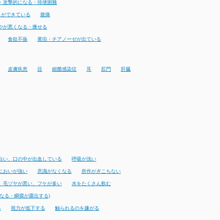
・攻撃的になる・排便困難
りができている
腹痛
やが悪くなる・痩せる
食欲不振
黄疸・チアノーゼが出ている
皮膚疾患
目
細菌感染症
耳
肛門
肝臓
白い、口の中が出血している
呼吸が浅い
においが強い
意識がなくなる
所作がぎこちない
、毛ヅヤが悪い、フケが多い
水をたくさん飲む
なる・瞬膜が露出する)
る
視力が低下する
触られるのを嫌がる