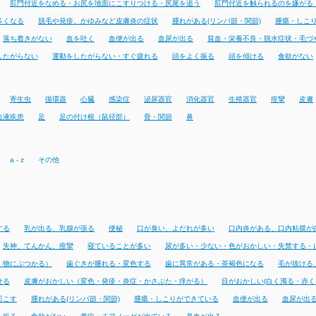
肛門付近をなめる・お尻を地面にこすりつける・尻尾を追う
肛門付近を触られるのを嫌がる
多くなる
脱毛や発疹、かゆみなど皮膚炎の症状
腫れがある(リンパ節・関節)
腫瘍・しこ
落ち着きがない
血を吐く
血便が出る
血尿が出る
貧血・栄養不良・脱水症状・毛づ
したがらない
運動をしたがらない・すぐ疲れる
頭をよく振る
頭を傾ける
食欲がない
寄生虫
循環器
心臓
感染症
泌尿器官
消化器官
生殖器官
痙攣
皮膚
血液疾患
足
足の付け根（鼠径部）
骨・関節
鼻
a - z
その他
する
乳が出る、乳腺が張る
便秘
口が臭い、よだれが多い
口内炎がある、口内粘膜が
失神、てんかん、痙攣
寝ていることが多い
尿が多い・少ない・色がおかしい・失禁する・
・物にぶつかる）
歯ぐきが腫れる・変色する
歯に異常がある・茶褐色になる
毛が抜ける
せる
皮膚がおかしい（変色・発疹・炎症・かさぶた・痒がる）
目がおかしい(白く濁る・赤く
起こす
腫れがある(リンパ節・関節)
腫瘍・しこりができている
血便が出る
血尿が出