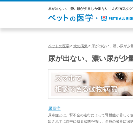
尿が出ない、濃い尿が少量しか出ない | 犬の病気タグ 
ペットの医学
>
犬の病気
>
尿が出ない、濃い尿が少
尿が出ない、濃い尿が少
尿毒症
尿毒症とは、腎不全の進行によって腎機能が著しく
出されずに血中に残る状態を指し、全身の臓器に深刻な