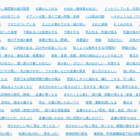
い→腸閉塞や血行阻害
お腹がふくれる
かゆみ（個体差がある）
ぐったりしている・元気
ーゼが出ている
チアノーゼ咳・浅くて速い呼吸・失神
ハエ咬み行動
へそがふくらむ（で
い
マダニがついている
まぶたが垂れ下がる・縁が赤い
まれに発熱
むくみが出る
混ざった血便
下痢あるいは血便をする
下痢をする
乳が出る・乳腺が張る
乳腺が熱を
る
体の下半身の麻痺
体重が増える（肥満）
体重減少
便秘
元気がない
元気が
が多い
口内炎がある、口の中が出血している
吐くような動作をする(空嘔吐)
呼吸が浅い
尿・痩せる・食欲亢進・体重減少
多飲・多尿、徐脈、急性の場合はショックを起こす
夜泣き
尿が出ない、濃い尿が少量しか出ない
尿が多い・少ない・色がおかしい・失禁する
尿の色が
毛ヅヤが悪い・毛が抜けやすい・フケが多いなどの皮膚の異常
座り方がおかしい
強い痒み、
くなる
患部である関節周囲の腫れや痛み
患部をしきりに舐める、噛む、こする、引っ掻く
・跳ねるように歩くなど
歩き方がおかしい(足をかばう・引きずる・痛がる)
歯に異常がある
右対称性の脱毛（胴体）・皮膚が薄くなる
水をたくさん飲む・尿の量、回数が増える（多飲・多
・息切れ・散歩を嫌がる
痒み・大量の乾いた白いフケ
痙攣・運動失調になる
痩せる
痒み
白内障（突然の失明）・繰り返す尿路感染
皮膚がおかしい(変色・発疹・炎症・痒がる)
皮膚のただれ・かさぶた
皮膚の強いかゆみ（特に背部から尾にかけて）
皮膚の異常(かゆみ・
い
目がおかしい(白く濁る・赤くなる・)
目がおかしい(白く濁る・赤くなる・瞬膜が露出する)
孔が開く
粘膜の色が白い・黄色っぽい
精神状態の変化
糖尿病、甲状腺機能低下症の併