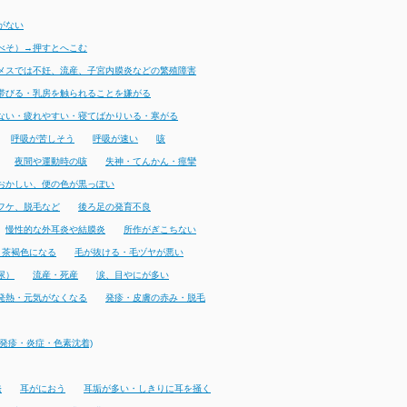
がない
べそ）→押すとへこむ
メスでは不妊、流産、子宮内膜炎などの繁殖障害
帯びる・乳房を触られることを嫌がる
ない・疲れやすい・寝てばかりいる・寒がる
呼吸が苦しそう
呼吸が速い
咳
夜間や運動時の咳
失神・てんかん・痙攣
おかしい、便の色が黒っぽい
フケ、脱毛など
後ろ足の発育不良
慢性的な外耳炎や結膜炎
所作がぎこちない
・茶褐色になる
毛が抜ける・毛ヅヤが悪い
尿）
流産・死産
涙、目やにが多い
発熱・元気がなくなる
発疹・皮膚の赤み・脱毛
発疹・炎症・色素沈着)
発
耳がにおう
耳垢が多い・しきりに耳を掻く