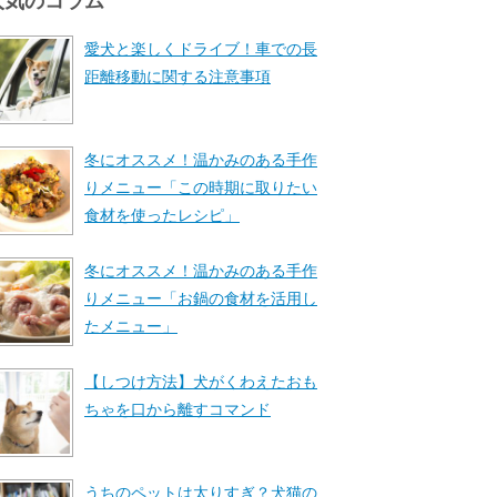
人気のコラム
愛犬と楽しくドライブ！車での長
距離移動に関する注意事項
冬にオススメ！温かみのある手作
りメニュー「この時期に取りたい
食材を使ったレシピ」
冬にオススメ！温かみのある手作
りメニュー「お鍋の食材を活用し
たメニュー」
【しつけ方法】犬がくわえたおも
ちゃを口から離すコマンド
うちのペットは太りすぎ？犬猫の