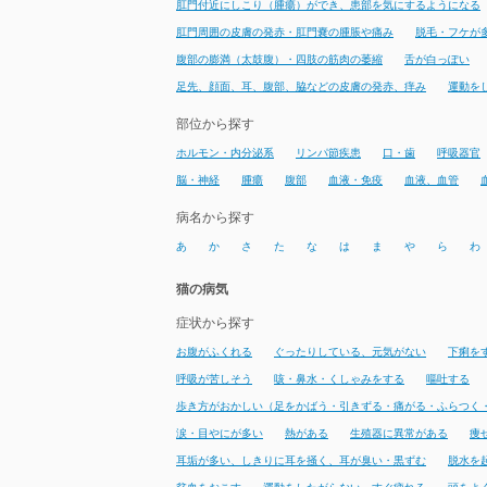
肛門付近にしこり（腫瘍）ができ、患部を気にするようになる
肛門周囲の皮膚の発赤・肛門嚢の腫脹や痛み
脱毛・フケが
腹部の膨満（太鼓腹）・四肢の筋肉の萎縮
舌が白っぽい
足先、顔面、耳、腹部、脇などの皮膚の発赤、痒み
運動を
部位から探す
ホルモン・内分泌系
リンパ節疾患
口・歯
呼吸器官
脳・神経
腫瘍
腹部
血液・免疫
血液、血管
病名から探す
あ
か
さ
た
な
は
ま
や
ら
わ
猫の病気
症状から探す
お腹がふくれる
ぐったりしている、元気がない
下痢を
呼吸が苦しそう
咳・鼻水・くしゃみをする
嘔吐する
歩き方がおかしい（足をかばう・引きずる・痛がる・ふらつく
涙・目やにが多い
熱がある
生殖器に異常がある
痩
耳垢が多い、しきりに耳を掻く、耳が臭い・黒ずむ
脱水を