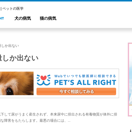
| ペットの医学
犬の病気
猫の病気
量しか出ない
量しか出ない
低下して尿がうまく産生されず、本来尿中に排出される有毒物質が体外に排
障害をもたらします。最悪の場合には、...