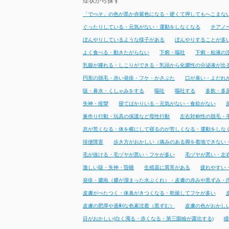
症状から探す
「でべそ」の色が黒か赤紫色になる・硬くて押してもへこまな
ぐったりしている・元気がない・運動をしなくなる
チアノ
ぼんやりしているような様子がある
ぼんやりすることが多
よく食べる・動きたがらない
下痢・嘔吐
下痢・粘液の
乳腺が腫れる・しこりができる・乳頭から化膿性の分泌液が出
円形の脱毛・赤い発疹・フケ・かさぶた
口が臭い・よだれ
咳・鼻水・くしゃみをする
嘔吐
嘔吐する
多飲・多
失神・痙攣
寝てばかりいる・元気がない・食欲がない
巣作り行動・玩具の保護など母性行動
左右対称性の脱毛・
息が荒くなる・体を横にして寝るのが苦しくなる・運動をしな
排便障害
歩き方がおかしい（痛みのある脚を着地できない
毛が抜ける・毛ヅヤが悪い・フケが多い
毛ヅヤが悪い・左
激しい咳・失神・昏睡
生殖器に異常がある
疲れやすい
発疹・膿疱（膿が溜まった水ぶくれ）・皮膚の赤みや黒ずみ・
皮膚がべたつく・体臭がきつくなる・乾燥してフケが多い
皮膚の肥厚や過剰な色素沈着（黒ずむ）
皮膚の色がおかし
目がおかしい(白く濁る・赤くなる・第三眼瞼が露出する)
瞳