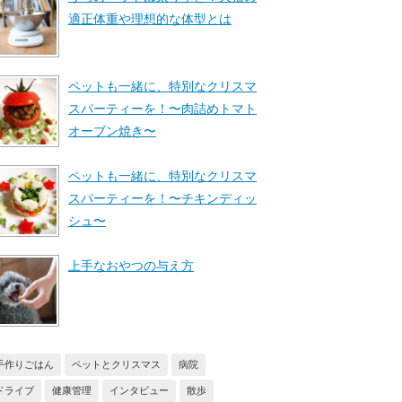
適正体重や理想的な体型とは
ペットも一緒に、特別なクリスマ
スパーティーを！〜肉詰めトマト
オーブン焼き〜
ペットも一緒に、特別なクリスマ
スパーティーを！〜チキンディッ
シュ〜
上手なおやつの与え方
手作りごはん
ペットとクリスマス
病院
ドライブ
健康管理
インタビュー
散歩