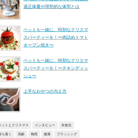
適正体重や理想的な体型とは
ペットも一緒に、特別なクリスマ
スパーティーを！〜肉詰めトマト
オーブン焼き〜
ペットも一緒に、特別なクリスマ
スパーティーを！〜チキンディッ
シュ〜
上手なおやつの与え方
ペットとクリスマス
インタビュー
衣食住
落ち着く
高齢
梅雨
健康
ブラッシング