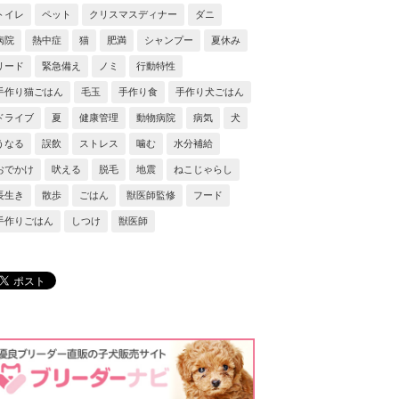
トイレ
ペット
クリスマスディナー
ダニ
病院
熱中症
猫
肥満
シャンプー
夏休み
リード
緊急備え
ノミ
行動特性
手作り猫ごはん
毛玉
手作り食
手作り犬ごはん
ドライブ
夏
健康管理
動物病院
病気
犬
うなる
誤飲
ストレス
噛む
水分補給
おでかけ
吠える
脱毛
地震
ねこじゃらし
長生き
散歩
ごはん
獣医師監修
フード
手作りごはん
しつけ
獣医師