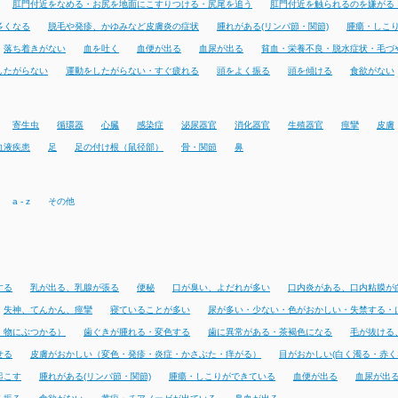
肛門付近をなめる・お尻を地面にこすりつける・尻尾を追う
肛門付近を触られるのを嫌がる
多くなる
脱毛や発疹、かゆみなど皮膚炎の症状
腫れがある(リンパ節・関節)
腫瘍・しこ
落ち着きがない
血を吐く
血便が出る
血尿が出る
貧血・栄養不良・脱水症状・毛づ
したがらない
運動をしたがらない・すぐ疲れる
頭をよく振る
頭を傾ける
食欲がない
寄生虫
循環器
心臓
感染症
泌尿器官
消化器官
生殖器官
痙攣
皮膚
血液疾患
足
足の付け根（鼠径部）
骨・関節
鼻
a - z
その他
する
乳が出る、乳腺が張る
便秘
口が臭い、よだれが多い
口内炎がある、口内粘膜が
失神、てんかん、痙攣
寝ていることが多い
尿が多い・少ない・色がおかしい・失禁する・
・物にぶつかる）
歯ぐきが腫れる・変色する
歯に異常がある・茶褐色になる
毛が抜ける
せる
皮膚がおかしい（変色・発疹・炎症・かさぶた・痒がる）
目がおかしい(白く濁る・赤く
起こす
腫れがある(リンパ節・関節)
腫瘍・しこりができている
血便が出る
血尿が出