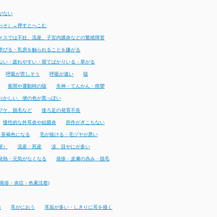
がない
べそ）→押すとへこむ
メスでは不妊、流産、子宮内膜炎などの繁殖障害
帯びる・乳房を触られることを嫌がる
ない・疲れやすい・寝てばかりいる・寒がる
呼吸が苦しそう
呼吸が速い
咳
夜間や運動時の咳
失神・てんかん・痙攣
おかしい、便の色が黒っぽい
フケ、脱毛など
後ろ足の発育不良
慢性的な外耳炎や結膜炎
所作がぎこちない
・茶褐色になる
毛が抜ける・毛ヅヤが悪い
尿）
流産・死産
涙、目やにが多い
発熱・元気がなくなる
発疹・皮膚の赤み・脱毛
発疹・炎症・色素沈着)
発
耳がにおう
耳垢が多い・しきりに耳を掻く