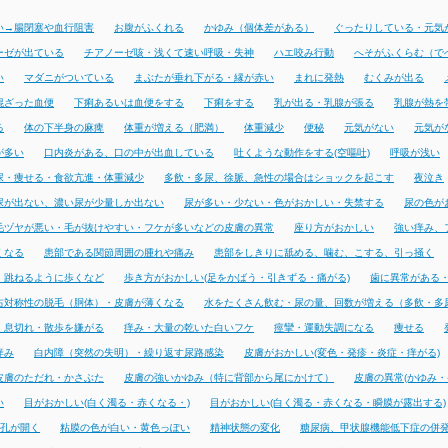
い→腸閉塞や血行阻害
お腹がふくれる
かゆみ（個体差がある）
ぐったりしている・元気
ーゼが出ている
チアノーゼ咳・浅くて速い呼吸・失神
ハエ咬み行動
へそがふくらむ（で
い
マダニがついている
まぶたが垂れ下がる・縁が赤い
まれに発熱
むくみが出る
混ざった血便
下痢あるいは血便をする
下痢をする
乳が出る・乳腺が張る
乳腺が熱を
る
体の下半身の麻痺
体重が増える（肥満）
体重減少
便秘
元気がない
元気が
が多い
口内炎がある、口の中が出血している
吐くような動作をする(空嘔吐)
呼吸が浅い
尿・痩せる・食欲亢進・体重減少
多飲・多尿、徐脈、急性の場合はショックを起こす
夜泣き
尿が出ない、濃い尿が少量しか出ない
尿が多い・少ない・色がおかしい・失禁する
尿の色が
毛ヅヤが悪い・毛が抜けやすい・フケが多いなどの皮膚の異常
座り方がおかしい
強い痒み、
くなる
患部である関節周囲の腫れや痛み
患部をしきりに舐める、噛む、こする、引っ掻く
・跳ねるように歩くなど
歩き方がおかしい(足をかばう・引きずる・痛がる)
歯に異常がある
右対称性の脱毛（胴体）・皮膚が薄くなる
水をたくさん飲む・尿の量、回数が増える（多飲・多
・息切れ・散歩を嫌がる
痒み・大量の乾いた白いフケ
痙攣・運動失調になる
痩せる
痒み
白内障（突然の失明）・繰り返す尿路感染
皮膚がおかしい(変色・発疹・炎症・痒がる)
皮膚のただれ・かさぶた
皮膚の強いかゆみ（特に背部から尾にかけて）
皮膚の異常(かゆみ・
い
目がおかしい(白く濁る・赤くなる・)
目がおかしい(白く濁る・赤くなる・瞬膜が露出する)
孔が開く
粘膜の色が白い・黄色っぽい
精神状態の変化
糖尿病、甲状腺機能低下症の併