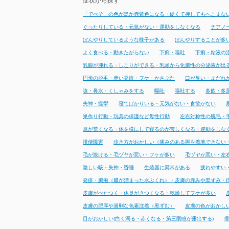
症状から探す
「でべそ」の色が黒か赤紫色になる・硬くて押してもへこまな
ぐったりしている・元気がない・運動をしなくなる
チアノ
ぼんやりしているような様子がある
ぼんやりすることが多
よく食べる・動きたがらない
下痢・嘔吐
下痢・粘液の
乳腺が腫れる・しこりができる・乳頭から化膿性の分泌液が出
円形の脱毛・赤い発疹・フケ・かさぶた
口が臭い・よだれ
咳・鼻水・くしゃみをする
嘔吐
嘔吐する
多飲・多
失神・痙攣
寝てばかりいる・元気がない・食欲がない
巣作り行動・玩具の保護など母性行動
左右対称性の脱毛・
息が荒くなる・体を横にして寝るのが苦しくなる・運動をしな
排便障害
歩き方がおかしい（痛みのある脚を着地できない
毛が抜ける・毛ヅヤが悪い・フケが多い
毛ヅヤが悪い・左
激しい咳・失神・昏睡
生殖器に異常がある
疲れやすい
発疹・膿疱（膿が溜まった水ぶくれ）・皮膚の赤みや黒ずみ・
皮膚がべたつく・体臭がきつくなる・乾燥してフケが多い
皮膚の肥厚や過剰な色素沈着（黒ずむ）
皮膚の色がおかし
目がおかしい(白く濁る・赤くなる・第三眼瞼が露出する)
瞳