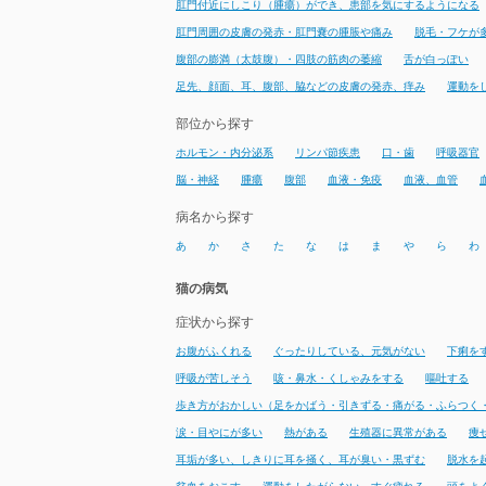
肛門付近にしこり（腫瘍）ができ、患部を気にするようになる
肛門周囲の皮膚の発赤・肛門嚢の腫脹や痛み
脱毛・フケが
腹部の膨満（太鼓腹）・四肢の筋肉の萎縮
舌が白っぽい
足先、顔面、耳、腹部、脇などの皮膚の発赤、痒み
運動を
部位から探す
ホルモン・内分泌系
リンパ節疾患
口・歯
呼吸器官
脳・神経
腫瘍
腹部
血液・免疫
血液、血管
病名から探す
あ
か
さ
た
な
は
ま
や
ら
わ
猫の病気
症状から探す
お腹がふくれる
ぐったりしている、元気がない
下痢を
呼吸が苦しそう
咳・鼻水・くしゃみをする
嘔吐する
歩き方がおかしい（足をかばう・引きずる・痛がる・ふらつく
涙・目やにが多い
熱がある
生殖器に異常がある
痩
耳垢が多い、しきりに耳を掻く、耳が臭い・黒ずむ
脱水を