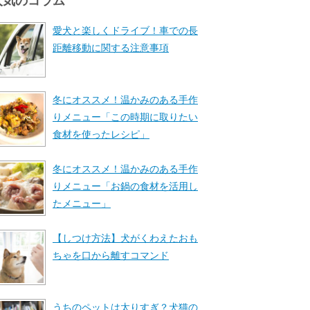
人気のコラム
愛犬と楽しくドライブ！車での長
距離移動に関する注意事項
冬にオススメ！温かみのある手作
りメニュー「この時期に取りたい
食材を使ったレシピ」
冬にオススメ！温かみのある手作
りメニュー「お鍋の食材を活用し
たメニュー」
【しつけ方法】犬がくわえたおも
ちゃを口から離すコマンド
うちのペットは太りすぎ？犬猫の