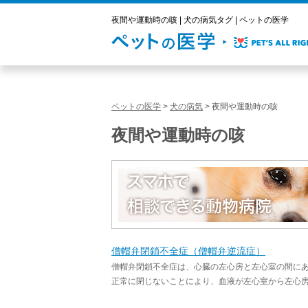
夜間や運動時の咳 | 犬の病気タグ | ペットの医学
ペットの医学
>
犬の病気
>
夜間や運動時の咳
夜間や運動時の咳
僧帽弁閉鎖不全症（僧帽弁逆流症）
僧帽弁閉鎖不全症は、心臓の左心房と左心室の間に
正常に閉じないことにより、血液が左心室から左心房へ