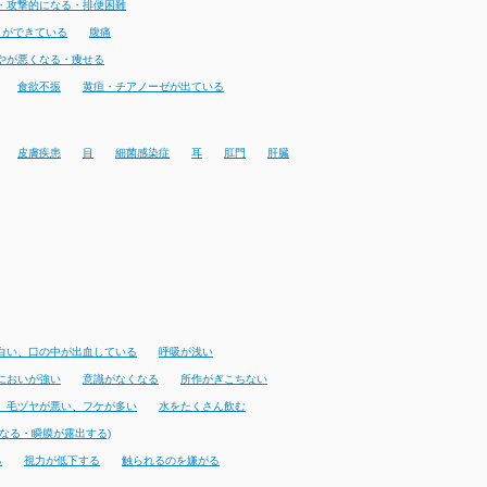
・攻撃的になる・排便困難
りができている
腹痛
やが悪くなる・痩せる
食欲不振
黄疸・チアノーゼが出ている
皮膚疾患
目
細菌感染症
耳
肛門
肝臓
白い、口の中が出血している
呼吸が浅い
においが強い
意識がなくなる
所作がぎこちない
、毛ヅヤが悪い、フケが多い
水をたくさん飲む
なる・瞬膜が露出する)
る
視力が低下する
触られるのを嫌がる