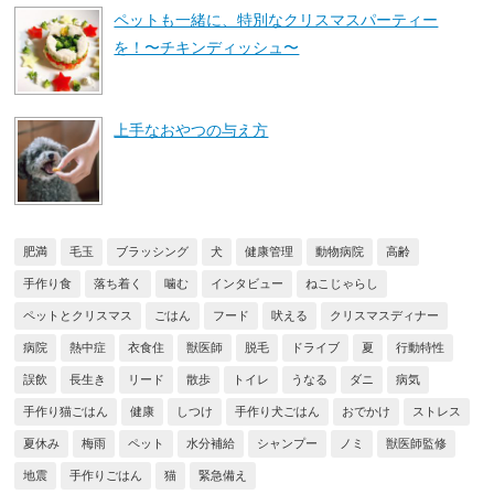
ペットも一緒に、特別なクリスマスパーティー
を！〜チキンディッシュ〜
上手なおやつの与え方
肥満
毛玉
ブラッシング
犬
健康管理
動物病院
高齢
手作り食
落ち着く
噛む
インタビュー
ねこじゃらし
ペットとクリスマス
ごはん
フード
吠える
クリスマスディナー
病院
熱中症
衣食住
獣医師
脱毛
ドライブ
夏
行動特性
誤飲
長生き
リード
散歩
トイレ
うなる
ダニ
病気
手作り猫ごはん
健康
しつけ
手作り犬ごはん
おでかけ
ストレス
夏休み
梅雨
ペット
水分補給
シャンプー
ノミ
獣医師監修
地震
手作りごはん
猫
緊急備え