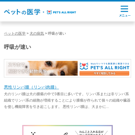
ペットの医学
>
犬の病気
>
呼吸が速い
呼吸が速い
悪性リンパ腫（リンパ肉腫）
犬のリンパ腫は犬の腫瘍の中で3番目に多いです。リンパ系または非リンパ系
組織でリンパ系の細胞が増殖することにより腫瘤が作られて個々の組織や臓器
を侵し機能障害を引き起こします。 悪性リンパ腫は、大まかに...