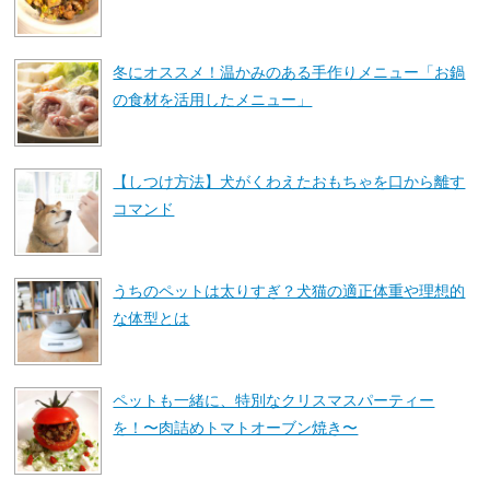
冬にオススメ！温かみのある手作りメニュー「お鍋
の食材を活用したメニュー」
【しつけ方法】犬がくわえたおもちゃを口から離す
コマンド
うちのペットは太りすぎ？犬猫の適正体重や理想的
な体型とは
ペットも一緒に、特別なクリスマスパーティー
を！〜肉詰めトマトオーブン焼き〜