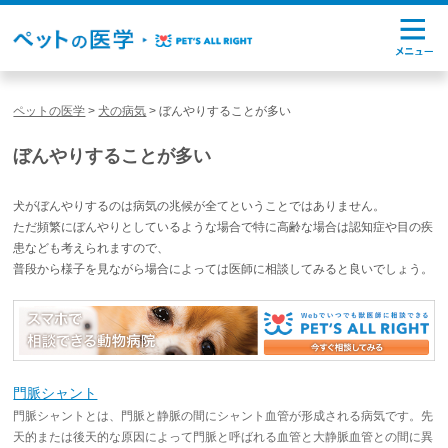
ペットの医学
>
犬の病気
>
ぼんやりすることが多い
ぼんやりすることが多い
犬がぼんやりするのは病気の兆候が全てということではありません。
ただ頻繁にぼんやりとしているような場合で特に高齢な場合は認知症や目の疾
患なども考えられますので、
普段から様子を見ながら場合によっては医師に相談してみると良いでしょう。
門脈シャント
門脈シャントとは、門脈と静脈の間にシャント血管が形成される病気です。先
天的または後天的な原因によって門脈と呼ばれる血管と大静脈血管との間に異