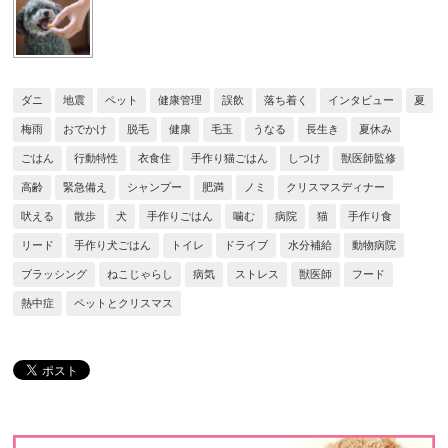
ダニ
地震
ペット
健康管理
誤飲
落ち着く
インタビュー
夏
梅雨
おでかけ
脱毛
健康
毛玉
うなる
長生き
夏休み
ごはん
行動特性
衣食住
手作り猫ごはん
しつけ
獣医師監修
高齢
緊急備え
シャンプー
肥満
ノミ
クリスマスディナー
吠える
散歩
犬
手作りごはん
噛む
病院
猫
手作り食
リード
手作り犬ごはん
トイレ
ドライブ
水分補給
動物病院
ブラッシング
ねこじゃらし
病気
ストレス
獣医師
フード
熱中症
ペットとクリスマス