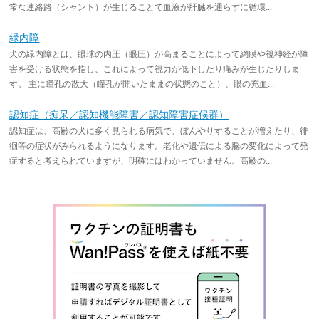
常な連絡路（シャント）が生じることで血液が肝臓を通らずに循環...
緑内障
犬の緑内障とは、眼球の内圧（眼圧）が高まることによって網膜や視神経が障
害を受ける状態を指し、これによって視力が低下したり痛みが生じたりしま
す。 主に瞳孔の散大（瞳孔が開いたままの状態のこと）、眼の充血...
認知症（痴呆／認知機能障害／認知障害症候群）
認知症は、高齢の犬に多く見られる病気で、ぼんやりすることが増えたり、徘
徊等の症状がみられるようになります。老化や遺伝による脳の変化によって発
症すると考えられていますが、明確にはわかっていません。高齢の...