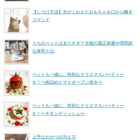
【しつけ方法】犬がくわえたおもちゃを口から離す
コマンド
うちのペットは太りすぎ？犬猫の適正体重や理想的
な体型とは
ペットも一緒に、特別なクリスマスパーティー
を！〜肉詰めトマトオーブン焼き〜
ペットも一緒に、特別なクリスマスパーティー
を！〜チキンディッシュ〜
上手なおやつの与え方