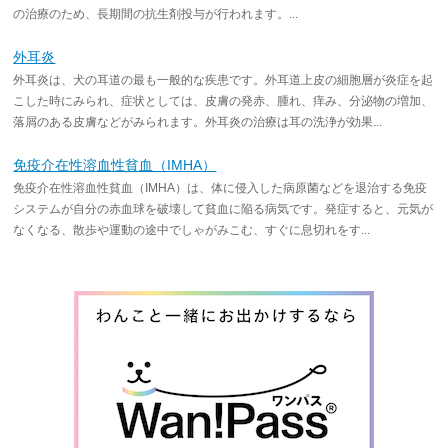
の治療のため、長期間の抗生剤投与が行われます。...
外耳炎
外耳炎は、犬の耳道の最も一般的な疾患です。外耳道上皮の細胞層が炎症を起
こした時にみられ、症状としては、皮膚の発赤、腫れ、痒み、分泌物の増加、
落屑のある皮膚などがみられます。外耳炎の治療は耳の洗浄が効果...
免疫介在性溶血性貧血（IMHA）
免疫介在性溶血性貧血（IMHA）は、体に侵入した病原菌などを退治する免疫
システムが自分の赤血球を破壊して貧血に陥る病気です。発症すると、元気が
なくなる、散歩や運動の途中でしゃがみこむ、すぐに息切れをす...