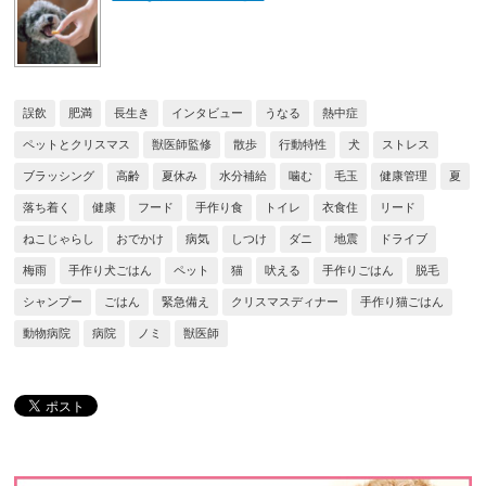
誤飲
肥満
長生き
インタビュー
うなる
熱中症
ペットとクリスマス
獣医師監修
散歩
行動特性
犬
ストレス
ブラッシング
高齢
夏休み
水分補給
噛む
毛玉
健康管理
夏
落ち着く
健康
フード
手作り食
トイレ
衣食住
リード
ねこじゃらし
おでかけ
病気
しつけ
ダニ
地震
ドライブ
梅雨
手作り犬ごはん
ペット
猫
吠える
手作りごはん
脱毛
シャンプー
ごはん
緊急備え
クリスマスディナー
手作り猫ごはん
動物病院
病院
ノミ
獣医師