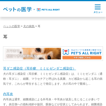
ペットの医学
>
犬の病気
>
耳
耳
耳ダニ感染症（耳疥癬、ミミヒゼンダニ感染症）
犬の耳ダニ感染症（耳疥癬、ミミヒゼンダニ感染症）は、ミミヒゼンダニ（通
称：耳ダニ）、細菌、マラセチアと呼ばれる真菌、カビ感染から起こる耳の病
気です。これらが寄生することで発症します。犬の耳の中で繁殖し...
内耳炎
内耳炎は通常、細菌感染による外耳炎・中耳炎が波及し生じることが多いで
す。炎症側への捻転傾斜や旋回、眼振などが症状としてみられます。細菌感染