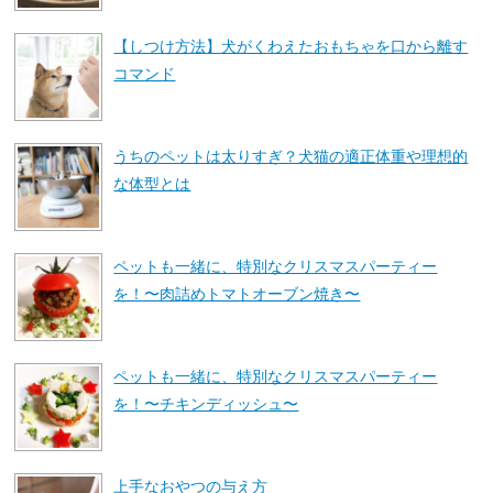
【しつけ方法】犬がくわえたおもちゃを口から離す
コマンド
うちのペットは太りすぎ？犬猫の適正体重や理想的
な体型とは
ペットも一緒に、特別なクリスマスパーティー
を！〜肉詰めトマトオーブン焼き〜
ペットも一緒に、特別なクリスマスパーティー
を！〜チキンディッシュ〜
上手なおやつの与え方