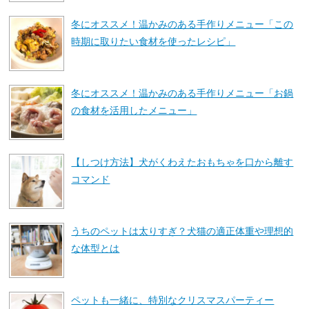
冬にオススメ！温かみのある手作りメニュー「この
時期に取りたい食材を使ったレシピ」
冬にオススメ！温かみのある手作りメニュー「お鍋
の食材を活用したメニュー」
【しつけ方法】犬がくわえたおもちゃを口から離す
コマンド
うちのペットは太りすぎ？犬猫の適正体重や理想的
な体型とは
ペットも一緒に、特別なクリスマスパーティー