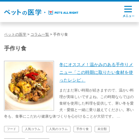
ペットの医学
>
コラム一覧
>
手作り食
手作り食
冬にオススメ！温かみのある手作りメ
ニュー「この時期に取りたい食材を使
ったレシピ」
まだまだ寒い時期が続きますので、温かい料
理が美味しいですよね。この時期ならではの
食材を使用した料理を提供して、寒い冬を愛
犬・愛猫と一緒に乗り越えてください。寒い
冬も、食事にこだわり健康な体づくりを心がけることが大切です。 …
フード
人気コラム
人気のコラム
手作り食
未分類