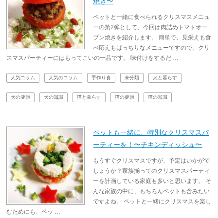
焼き〜
ペットと一緒に食べられるクリスマスメニュ
ーの第2弾として、今回は肉詰めトマトオー
ブン焼きを紹介します。 簡単で、見栄えも食
べ応えもばっちりなメニューですので、クリ
スマスパーティーにはもってこいの一品です。 味付けをするだ …
人気コラム
人気のコラム
手作り食
未分類
犬と暮らす
犬の健康
犬の知識
猫と暮らす
猫の健康
猫の知識
ペットも一緒に、特別なクリスマスパ
ーティーを！〜チキンディッシュ〜
もうすぐクリスマスですが、予定はいかがで
しょうか？家族揃ってのクリスマスパーティ
ーを計画している家庭も多いと思います。 そ
んな家族の中に、もちろんペットも含みたい
ですよね。 ペットと一緒にクリスマスを楽し
むためにも、ペッ …