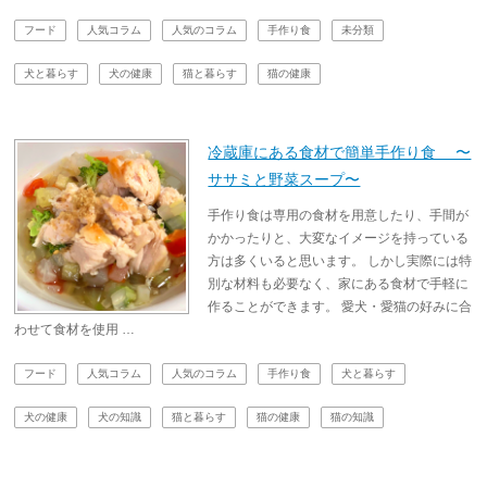
フード
人気コラム
人気のコラム
手作り食
未分類
犬と暮らす
犬の健康
猫と暮らす
猫の健康
冷蔵庫にある食材で簡単手作り食 〜
ササミと野菜スープ〜
手作り食は専用の食材を用意したり、手間が
かかったりと、大変なイメージを持っている
方は多くいると思います。 しかし実際には特
別な材料も必要なく、家にある食材で手軽に
作ることができます。 愛犬・愛猫の好みに合
わせて食材を使用 …
フード
人気コラム
人気のコラム
手作り食
犬と暮らす
犬の健康
犬の知識
猫と暮らす
猫の健康
猫の知識