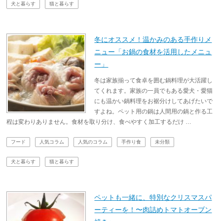
犬と暮らす
猫と暮らす
冬にオススメ！温かみのある手作りメ
ニュー「お鍋の食材を活用したメニュ
ー」
冬は家族揃って食卓を囲む鍋料理が大活躍し
てくれます。家族の一員でもある愛犬・愛猫
にも温かい鍋料理をお裾分けしてあげたいで
すよね。ペット用の鍋は人間用の鍋と作る工
程は変わりありません。食材を取り分け、食べやすく加工するだけ …
フード
人気コラム
人気のコラム
手作り食
未分類
犬と暮らす
猫と暮らす
ペットも一緒に、特別なクリスマスパ
ーティーを！〜肉詰めトマトオーブン