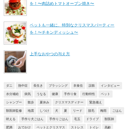
を！〜肉詰めトマトオーブン焼き〜
ペットも一緒に、特別なクリスマスパーティー
を！〜チキンディッシュ〜
上手なおやつの与え方
ダニ
熱中症
長生き
ブラッシング
衣食住
誤飲
インタビュー
水分補給
病気
うなる
健康
手作り食
行動特性
ペット
シャンプー
散歩
夏休み
クリスマスディナー
緊急備え
獣医師監修
地震
しつけ
犬
夏
リード
脱毛
梅雨
ごはん
吠える
手作り犬ごはん
手作りごはん
毛玉
ドライブ
獣医師
肥満
おでかけ
ペットとクリスマス
ストレス
トイレ
高齢