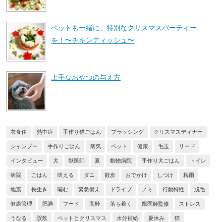
ペットも一緒に、特別なクリスマスパーティー
を！〜チキンディッシュ〜
上手なおやつの与え方
衣食住
熱中症
手作り猫ごはん
ブラッシング
クリスマスディナー
シャンプー
手作りごはん
病気
ペット
健康
毛玉
リード
インタビュー
犬
獣医師
夏
動物病院
手作り犬ごはん
トイレ
病院
ごはん
吠える
ダニ
散歩
おでかけ
しつけ
梅雨
地震
長生き
噛む
緊急備え
ドライブ
ノミ
行動特性
脱毛
健康管理
肥満
フード
高齢
落ち着く
獣医師監修
ストレス
うなる
誤飲
ペットとクリスマス
水分補給
夏休み
猫