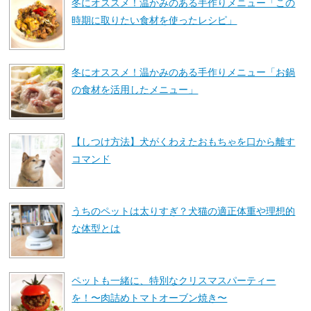
冬にオススメ！温かみのある手作りメニュー「この
時期に取りたい食材を使ったレシピ」
冬にオススメ！温かみのある手作りメニュー「お鍋
の食材を活用したメニュー」
【しつけ方法】犬がくわえたおもちゃを口から離す
コマンド
うちのペットは太りすぎ？犬猫の適正体重や理想的
な体型とは
ペットも一緒に、特別なクリスマスパーティー
を！〜肉詰めトマトオーブン焼き〜