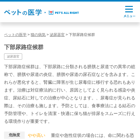
ペットの医学
>
猫の病気
>
泌尿器官
>
下部尿路症候群
下部尿路症候群
泌尿器官
下部尿路症候群は、下部尿路に分類される膀胱と尿道での異常の総
称で、膀胱や尿道の炎症、膀胱や尿道の尿石症などを含みます。こ
れらが悪化すると、腎臓に障害が生じ尿毒症に移行する恐れもあり
ます。治療は対症療法的に行い、原因としてよく見られる感染や炎
症、尿結石に対しての治療が中心となります。、尿毒症が見られる
際は、その治療も施します。予防としては、食事療法による結石の
予防管理や、トイレを清潔・快適に保ち猫が排尿をスムーズに行え
る環境作りが重要です。
危険度
やや高い
重症や急性症状の場合には、命に関わる恐