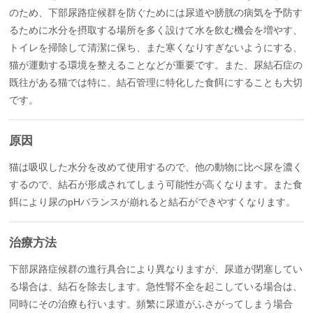
のため、下部尿路症候群を防ぐためには尿道や膀胱の病気を予防す
るために水分を摂取する場所を多く設けて水を飲む機会を増やす、
トイレを掃除して清潔に保ち、また寒くなりすぎないようにする、
猫が運動する環境を整えることなどが重要です。また、尿結石症の
既往がある猫では特に、結石管理に特化した食餌にすることも大切
です。
原因
猫は吸収した水分を改めて使用するので、他の動物に比べ尿を濃く
するので、結石が形成されてしまう可能性が高くなります。また食
餌により尿のpHバランスが崩れると結石ができやすくなります。
治療方法
下部尿路症候群の進行具合により異なりますが、尿道が閉塞してい
る場合は、結石を除去します。急性腎不全を起こしている場合は、
同時にその治療も行います。頻繁に尿道がふさがってしまう場合