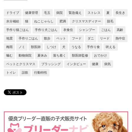
ドライブ
健康管理
毛玉
病院
緊急備え
ストレス
夏
長生き
水分補給
猫
ねこじゃらし
肥満
クリスマスディナー
脱毛
手作り猫ごはん
手作り犬ごはん
衣食住
シャンプー
ごはん
高齢
地震
手作りごはん
散歩
ペット
フード
ダニ
リード
熱中症
梅雨
ノミ
獣医師
しつけ
犬
うなる
手作り食
吠える
噛む
動物病院
夏休み
落ち着く
獣医師監修
おでかけ
ペットとクリスマス
ブラッシング
インタビュー
健康
病気
トイレ
誤飲
行動特性