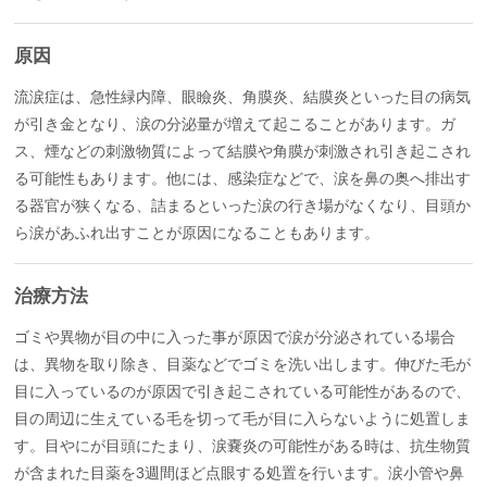
原因
流涙症は、急性緑内障、眼瞼炎、角膜炎、結膜炎といった目の病気
が引き金となり、涙の分泌量が増えて起こることがあります。ガ
ス、煙などの刺激物質によって結膜や角膜が刺激され引き起こされ
る可能性もあります。他には、感染症などで、涙を鼻の奥へ排出す
る器官が狭くなる、詰まるといった涙の行き場がなくなり、目頭か
ら涙があふれ出すことが原因になることもあります。
治療方法
ゴミや異物が目の中に入った事が原因で涙が分泌されている場合
は、異物を取り除き、目薬などでゴミを洗い出します。伸びた毛が
目に入っているのが原因で引き起こされている可能性があるので、
目の周辺に生えている毛を切って毛が目に入らないように処置しま
す。目やにが目頭にたまり、涙嚢炎の可能性がある時は、抗生物質
が含まれた目薬を3週間ほど点眼する処置を行います。涙小管や鼻