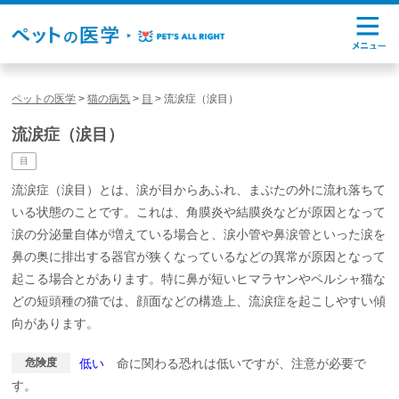
ペットの医学
>
猫の病気
>
目
>
流涙症（涙目）
流涙症（涙目）
目
流涙症（涙目）とは、涙が目からあふれ、まぶたの外に流れ落ちて
いる状態のことです。これは、角膜炎や結膜炎などが原因となって
涙の分泌量自体が増えている場合と、涙小管や鼻涙管といった涙を
鼻の奥に排出する器官が狭くなっているなどの異常が原因となって
起こる場合とがあります。特に鼻が短いヒマラヤンやペルシャ猫な
どの短頭種の猫では、顔面などの構造上、流涙症を起こしやすい傾
向があります。
危険度
低い
命に関わる恐れは低いですが、注意が必要で
す。