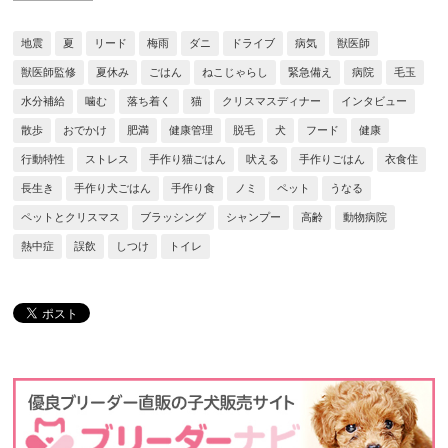
地震
夏
リード
梅雨
ダニ
ドライブ
病気
獣医師
獣医師監修
夏休み
ごはん
ねこじゃらし
緊急備え
病院
毛玉
水分補給
噛む
落ち着く
猫
クリスマスディナー
インタビュー
散歩
おでかけ
肥満
健康管理
脱毛
犬
フード
健康
行動特性
ストレス
手作り猫ごはん
吠える
手作りごはん
衣食住
長生き
手作り犬ごはん
手作り食
ノミ
ペット
うなる
ペットとクリスマス
ブラッシング
シャンプー
高齢
動物病院
熱中症
誤飲
しつけ
トイレ