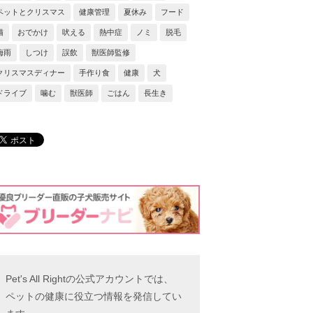
ペットとクリスマス
健康管理
夏休み
フード
猫
おでかけ
吠える
熱中症
ノミ
脱毛
梅雨
しつけ
誤飲
獣医師監修
クリスマスディナー
手作り食
健康
犬
ドライブ
噛む
獣医師
ごはん
長生き
Pet's All Rightの公式アカウントでは、
ペットの健康に役立つ情報を発信してい