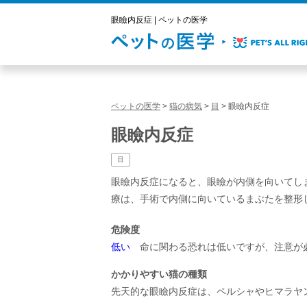
眼瞼内反症 | ペットの医学
ペットの医学
>
猫の病気
>
目
>
眼瞼内反症
眼瞼内反症
目
眼瞼内反症になると、眼瞼が内側を向いてし
療は、手術で内側に向いているまぶたを整形
危険度
低い
命に関わる恐れは低いですが、注意が
かかりやすい猫の種類
先天的な眼瞼内反症は、ペルシャやヒマラヤ