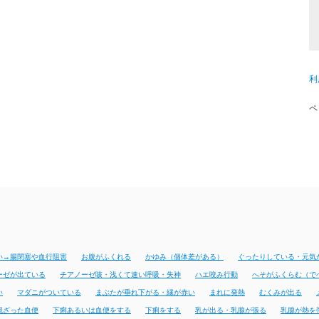
利
ペ
い→腸閉塞や血行阻害
お腹がふくれる
かゆみ（個体差がある）
ぐったりしている・元気
ーゼが出ている
チアノーゼ咳・浅くて速い呼吸・失神
ハエ咬み行動
へそがふくらむ（で
い
マダニがついている
まぶたが垂れ下がる・縁が赤い
まれに発熱
むくみが出る
混ざった血便
下痢あるいは血便をする
下痢をする
乳が出る・乳腺が張る
乳腺が熱を