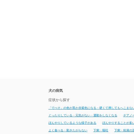
犬の病気
症状から探す
「でべそ」の色が黒か赤紫色になる・硬くて押してもへこまな
ぐったりしている・元気がない・運動をしなくなる
チアノ
ぼんやりしているような様子がある
ぼんやりすることが多
よく食べる・動きたがらない
下痢・嘔吐
下痢・粘液の