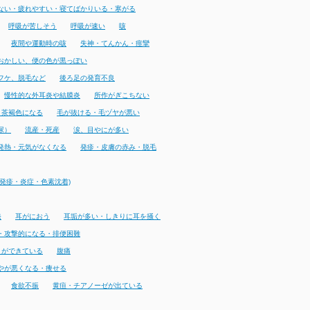
ない・疲れやすい・寝てばかりいる・寒がる
呼吸が苦しそう
呼吸が速い
咳
夜間や運動時の咳
失神・てんかん・痙攣
おかしい、便の色が黒っぽい
フケ、脱毛など
後ろ足の発育不良
慢性的な外耳炎や結膜炎
所作がぎこちない
・茶褐色になる
毛が抜ける・毛ヅヤが悪い
尿）
流産・死産
涙、目やにが多い
発熱・元気がなくなる
発疹・皮膚の赤み・脱毛
発疹・炎症・色素沈着)
発
耳がにおう
耳垢が多い・しきりに耳を掻く
・攻撃的になる・排便困難
りができている
腹痛
やが悪くなる・痩せる
食欲不振
黄疸・チアノーゼが出ている