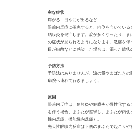
主な症状
痒がる、目やにが出るなど
眼瞼内反症に罹患すると、内側を向いている
結膜炎を発症します。涙が多くなったり、ま
の症状が見られるようになります。激痛を伴
目が細菌などに感染した場合は、濁った膿状
予防方法
予防法はありませんが、涙の量やまばたきの
病院へ連れて行きましょう。
原因
眼瞼内反症は、角膜炎や結膜炎が慢性化する
を伴う場合、まぶたが痙攣し、まぶたが内側
性内反症、機能性内反症）。
先天性眼瞼内反症は下側のまぶたで起こりや