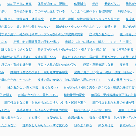
る
体の下半身の麻痺
体重が増える（肥満）
体重減少
便秘
元気がない
元気が
が多い
口内炎がある、口の中が出血している
吐くような動作をする(空嘔吐)
呼吸が浅い
尿・痩せる・食欲亢進・体重減少
多飲・多尿、徐脈、急性の場合はショックを起こす
夜泣き
尿が出ない、濃い尿が少量しか出ない
尿が多い・少ない・色がおかしい・失禁する
尿の色が
毛ヅヤが悪い・毛が抜けやすい・フケが多いなどの皮膚の異常
座り方がおかしい
強い痒み、
くなる
患部である関節周囲の腫れや痛み
患部をしきりに舐める、噛む、こする、引っ掻く
・跳ねるように歩くなど
歩き方がおかしい(足をかばう・引きずる・痛がる)
歯に異常がある
右対称性の脱毛（胴体）・皮膚が薄くなる
水をたくさん飲む・尿の量、回数が増える（多飲・多
・息切れ・散歩を嫌がる
痒み・大量の乾いた白いフケ
痙攣・運動失調になる
痩せる
痒み
白内障（突然の失明）・繰り返す尿路感染
皮膚がおかしい(変色・発疹・炎症・痒がる)
皮膚のただれ・かさぶた
皮膚の強いかゆみ（特に背部から尾にかけて）
皮膚の異常(かゆみ・
い
目がおかしい(白く濁る・赤くなる・)
目がおかしい(白く濁る・赤くなる・瞬膜が露出する)
孔が開く
粘膜の色が白い・黄色っぽい
精神状態の変化
糖尿病、甲状腺機能低下症の併
肛門付近をなめる・お尻を地面にこすりつける・尻尾を追う
肛門付近を触られるのを嫌がる
多くなる
脱毛や発疹、かゆみなど皮膚炎の症状
腫れがある(リンパ節・関節)
腫瘍・しこ
落ち着きがない
血を吐く
血便が出る
血尿が出る
貧血・栄養不良・脱水症状・毛づ
したがらない
運動をしたがらない・すぐ疲れる
頭をよく振る
頭を傾ける
食欲がない