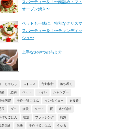
スパーティーを！〜肉詰めトマト
オーブン焼き〜
ペットも一緒に、特別なクリスマ
スパーティーを！〜チキンディッ
シュ〜
上手なおやつの与え方
ねこじゃらし
ストレス
行動特性
落ち着く
高齢
肥満
ペット
トイレ
シャンプー
動物病院
手作り猫ごはん
インタビュー
衣食住
毛玉
ダニ
病院
リード
夏
水分補給
手作りごはん
地震
ブラッシング
病気
緊急備え
散歩
手作り犬ごはん
うなる