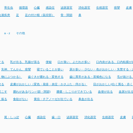
寄生虫
循環器
心臓
感染症
泌尿器官
消化器官
生殖器官
痙攣
皮膚
血液疾患
足
足の付け根（鼠径部）
骨・関節
鼻
a - z
その他
する
乳が出る、乳腺が張る
便秘
口が臭い、よだれが多い
口内炎がある、口内粘膜が
失神、てんかん、痙攣
寝ていることが多い
尿が多い・少ない・色がおかしい・失禁する・
・物にぶつかる）
歯ぐきが腫れる・変色する
歯に異常がある・茶褐色になる
毛が抜ける
せる
皮膚がおかしい（変色・発疹・炎症・かさぶた・痒がる）
目がおかしい(白く濁る・赤く
起こす
腫れがある(リンパ節・関節)
腫瘍・しこりができている
血便が出る
血尿が出
く振る
食欲がない
黄疸・チアノーゼが出ている
鼻血が出る
尾・しっぽ
心臓
感染症
歯・口
泌尿器官
消化器官
生殖器官
皮膚