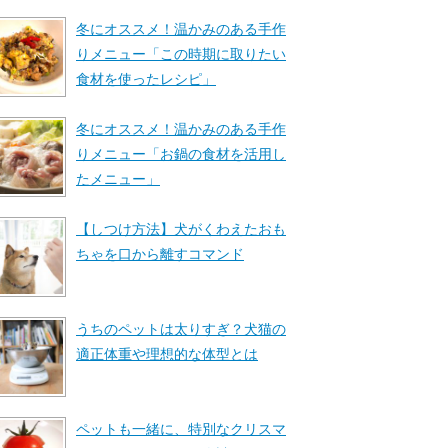
冬にオススメ！温かみのある手作
りメニュー「この時期に取りたい
食材を使ったレシピ」
冬にオススメ！温かみのある手作
りメニュー「お鍋の食材を活用し
たメニュー」
【しつけ方法】犬がくわえたおも
ちゃを口から離すコマンド
うちのペットは太りすぎ？犬猫の
適正体重や理想的な体型とは
ペットも一緒に、特別なクリスマ