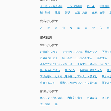
ホルモン・内分泌系
リンパ節疾患
口・歯
呼吸器官
脳・神経
腫瘍
腹部
血液・免疫
血液、血管
病名から探す
あ
か
さ
た
な
は
ま
や
ら
わ
猫の病気
症状から探す
お腹がふくれる
ぐったりしている、元気がない
下痢を
呼吸が苦しそう
咳・鼻水・くしゃみをする
嘔吐する
歩き方がおかしい（足をかばう・引きずる・痛がる・ふらつく
涙・目やにが多い
熱がある
生殖器に異常がある
痩
耳垢が多い、しきりに耳を掻く、耳が臭い・黒ずむ
脱水を
貧血をおこす
運動をしたがらない、すぐ疲れる
頭をよ
部位から探す
ホルモン・内分泌系
内部寄生虫症
呼吸器官
寄生病
骨・関節
鼻