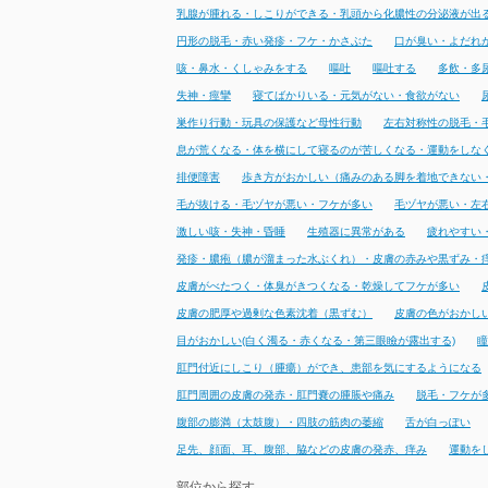
乳腺が腫れる・しこりができる・乳頭から化膿性の分泌液が出
円形の脱毛・赤い発疹・フケ・かさぶた
口が臭い・よだれ
咳・鼻水・くしゃみをする
嘔吐
嘔吐する
多飲・多
失神・痙攣
寝てばかりいる・元気がない・食欲がない
巣作り行動・玩具の保護など母性行動
左右対称性の脱毛・
息が荒くなる・体を横にして寝るのが苦しくなる・運動をしな
排便障害
歩き方がおかしい（痛みのある脚を着地できない
毛が抜ける・毛ヅヤが悪い・フケが多い
毛ヅヤが悪い・左
激しい咳・失神・昏睡
生殖器に異常がある
疲れやすい
発疹・膿疱（膿が溜まった水ぶくれ）・皮膚の赤みや黒ずみ・
皮膚がべたつく・体臭がきつくなる・乾燥してフケが多い
皮膚の肥厚や過剰な色素沈着（黒ずむ）
皮膚の色がおかし
目がおかしい(白く濁る・赤くなる・第三眼瞼が露出する)
瞳
肛門付近にしこり（腫瘍）ができ、患部を気にするようになる
肛門周囲の皮膚の発赤・肛門嚢の腫脹や痛み
脱毛・フケが
腹部の膨満（太鼓腹）・四肢の筋肉の萎縮
舌が白っぽい
足先、顔面、耳、腹部、脇などの皮膚の発赤、痒み
運動を
部位から探す