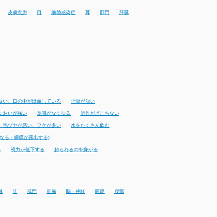
皮膚疾患
目
細菌感染症
耳
肛門
肝臓
白い、口の中が出血している
呼吸が浅い
においが強い
意識がなくなる
所作がぎこちない
、毛ヅヤが悪い、フケが多い
水をたくさん飲む
なる・瞬膜が露出する)
る
視力が低下する
触られるのを嫌がる
目
耳
肛門
肝臓
脳・神経
腫瘍
腹部