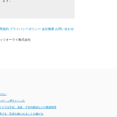
ます。
用規約
プライバシーポリシー
会社概要
お問い合わせ
ッツオーライ株式会社
がない
べそ）→押すとへこむ
メスでは不妊、流産、子宮内膜炎などの繁殖障害
帯びる・乳房を触られることを嫌がる