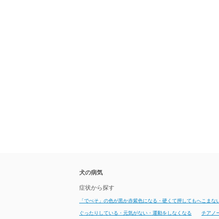
犬の病気
症状から探す
「でべそ」の色が黒か赤紫色になる・硬くて押してもへこまな
ぐったりしている・元気がない・運動をしなくなる
チアノ