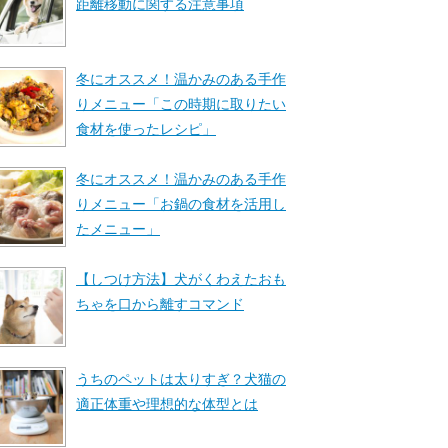
距離移動に関する注意事項
冬にオススメ！温かみのある手作
りメニュー「この時期に取りたい
食材を使ったレシピ」
冬にオススメ！温かみのある手作
りメニュー「お鍋の食材を活用し
たメニュー」
【しつけ方法】犬がくわえたおも
ちゃを口から離すコマンド
うちのペットは太りすぎ？犬猫の
適正体重や理想的な体型とは