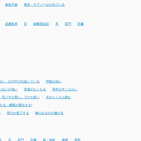
食欲不振
黄疸・チアノーゼが出ている
皮膚疾患
目
細菌感染症
耳
肛門
肝臓
白い、口の中が出血している
呼吸が浅い
においが強い
意識がなくなる
所作がぎこちない
、毛ヅヤが悪い、フケが多い
水をたくさん飲む
なる・瞬膜が露出する)
る
視力が低下する
触られるのを嫌がる
目
耳
肛門
肝臓
脳・神経
腫瘍
腹部