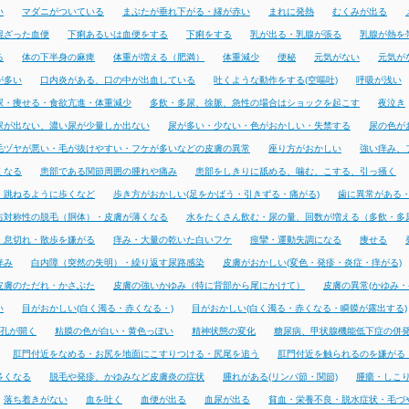
い
マダニがついている
まぶたが垂れ下がる・縁が赤い
まれに発熱
むくみが出る
混ざった血便
下痢あるいは血便をする
下痢をする
乳が出る・乳腺が張る
乳腺が熱を
る
体の下半身の麻痺
体重が増える（肥満）
体重減少
便秘
元気がない
元気が
が多い
口内炎がある、口の中が出血している
吐くような動作をする(空嘔吐)
呼吸が浅い
尿・痩せる・食欲亢進・体重減少
多飲・多尿、徐脈、急性の場合はショックを起こす
夜泣き
尿が出ない、濃い尿が少量しか出ない
尿が多い・少ない・色がおかしい・失禁する
尿の色が
毛ヅヤが悪い・毛が抜けやすい・フケが多いなどの皮膚の異常
座り方がおかしい
強い痒み、
くなる
患部である関節周囲の腫れや痛み
患部をしきりに舐める、噛む、こする、引っ掻く
・跳ねるように歩くなど
歩き方がおかしい(足をかばう・引きずる・痛がる)
歯に異常がある
右対称性の脱毛（胴体）・皮膚が薄くなる
水をたくさん飲む・尿の量、回数が増える（多飲・多
・息切れ・散歩を嫌がる
痒み・大量の乾いた白いフケ
痙攣・運動失調になる
痩せる
痒み
白内障（突然の失明）・繰り返す尿路感染
皮膚がおかしい(変色・発疹・炎症・痒がる)
皮膚のただれ・かさぶた
皮膚の強いかゆみ（特に背部から尾にかけて）
皮膚の異常(かゆみ・
い
目がおかしい(白く濁る・赤くなる・)
目がおかしい(白く濁る・赤くなる・瞬膜が露出する)
孔が開く
粘膜の色が白い・黄色っぽい
精神状態の変化
糖尿病、甲状腺機能低下症の併
肛門付近をなめる・お尻を地面にこすりつける・尻尾を追う
肛門付近を触られるのを嫌がる
多くなる
脱毛や発疹、かゆみなど皮膚炎の症状
腫れがある(リンパ節・関節)
腫瘍・しこ
落ち着きがない
血を吐く
血便が出る
血尿が出る
貧血・栄養不良・脱水症状・毛づ