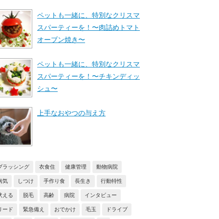
ペットも一緒に、特別なクリスマ
スパーティーを！〜肉詰めトマト
オーブン焼き〜
ペットも一緒に、特別なクリスマ
スパーティーを！〜チキンディッ
シュ〜
上手なおやつの与え方
ブラッシング
衣食住
健康管理
動物病院
病気
しつけ
手作り食
長生き
行動特性
吠える
脱毛
高齢
病院
インタビュー
リード
緊急備え
おでかけ
毛玉
ドライブ