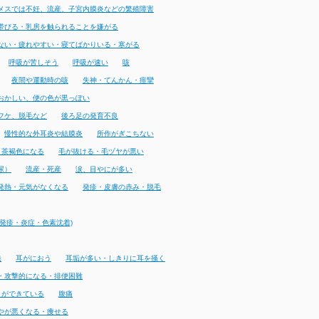
メスでは不妊、流産、子宮内膜炎などの繁殖障害
帯びる・乳房を触られることを嫌がる
ない・疲れやすい・寝てばかりいる・寒がる
呼吸が苦しそう
呼吸が速い
咳
夜間や運動時の咳
失神・てんかん・痙攣
おかしい、便の色が黒っぽい
フケ、脱毛など
後ろ足の発育不良
慢性的な外耳炎や結膜炎
所作がぎこちない
・茶褐色になる
毛が抜ける・毛ヅヤが悪い
尿）
流産・死産
涙、目やにが多い
発熱・元気がなくなる
発疹・皮膚の赤み・脱毛
発疹・炎症・色素沈着)
発
耳がにおう
耳垢が多い・しきりに耳を掻く
・攻撃的になる・排便困難
りができている
腹痛
やが悪くなる・痩せる