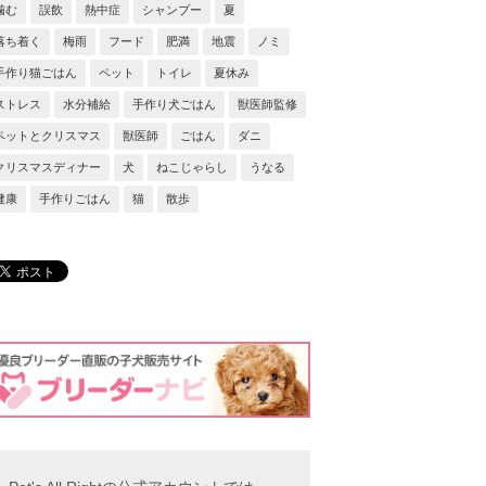
噛む
誤飲
熱中症
シャンプー
夏
落ち着く
梅雨
フード
肥満
地震
ノミ
手作り猫ごはん
ペット
トイレ
夏休み
ストレス
水分補給
手作り犬ごはん
獣医師監修
ペットとクリスマス
獣医師
ごはん
ダニ
クリスマスディナー
犬
ねこじゃらし
うなる
健康
手作りごはん
猫
散歩