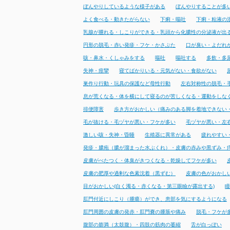
ぼんやりしているような様子がある
ぼんやりすることが多
よく食べる・動きたがらない
下痢・嘔吐
下痢・粘液の
乳腺が腫れる・しこりができる・乳頭から化膿性の分泌液が出
円形の脱毛・赤い発疹・フケ・かさぶた
口が臭い・よだれ
咳・鼻水・くしゃみをする
嘔吐
嘔吐する
多飲・多
失神・痙攣
寝てばかりいる・元気がない・食欲がない
巣作り行動・玩具の保護など母性行動
左右対称性の脱毛・
息が荒くなる・体を横にして寝るのが苦しくなる・運動をしな
排便障害
歩き方がおかしい（痛みのある脚を着地できない
毛が抜ける・毛ヅヤが悪い・フケが多い
毛ヅヤが悪い・左
激しい咳・失神・昏睡
生殖器に異常がある
疲れやすい
発疹・膿疱（膿が溜まった水ぶくれ）・皮膚の赤みや黒ずみ・
皮膚がべたつく・体臭がきつくなる・乾燥してフケが多い
皮膚の肥厚や過剰な色素沈着（黒ずむ）
皮膚の色がおかし
目がおかしい(白く濁る・赤くなる・第三眼瞼が露出する)
瞳
肛門付近にしこり（腫瘍）ができ、患部を気にするようになる
肛門周囲の皮膚の発赤・肛門嚢の腫脹や痛み
脱毛・フケが
腹部の膨満（太鼓腹）・四肢の筋肉の萎縮
舌が白っぽい