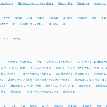
したがらない
運動をしたがらない・すぐ疲れる
頭をよく振る
頭を傾ける
食欲がない
寄生虫
循環器
心臓
感染症
泌尿器官
消化器官
生殖器官
痙攣
皮膚
血液疾患
足
足の付け根（鼠径部）
骨・関節
鼻
a - z
その他
する
乳が出る、乳腺が張る
便秘
口が臭い、よだれが多い
口内炎がある、口内粘膜が
失神、てんかん、痙攣
寝ていることが多い
尿が多い・少ない・色がおかしい・失禁する・
・物にぶつかる）
歯ぐきが腫れる・変色する
歯に異常がある・茶褐色になる
毛が抜ける
せる
皮膚がおかしい（変色・発疹・炎症・かさぶた・痒がる）
目がおかしい(白く濁る・赤く
起こす
腫れがある(リンパ節・関節)
腫瘍・しこりができている
血便が出る
血尿が出
く振る
食欲がない
黄疸・チアノーゼが出ている
鼻血が出る
尾・しっぽ
心臓
感染症
歯・口
泌尿器官
消化器官
生殖器官
皮膚