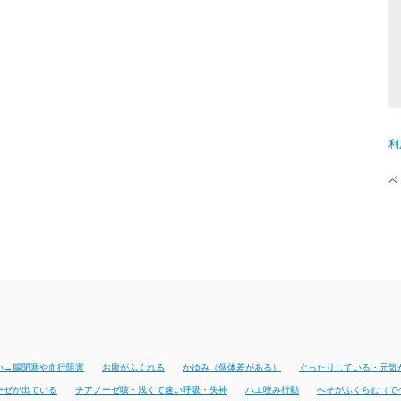
利
ペ
い→腸閉塞や血行阻害
お腹がふくれる
かゆみ（個体差がある）
ぐったりしている・元気
ーゼが出ている
チアノーゼ咳・浅くて速い呼吸・失神
ハエ咬み行動
へそがふくらむ（で