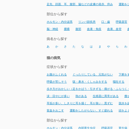
足先、顔面、耳、腹部、脇などの皮膚の発赤、痒み
運動を
部位から探す
ホルモン・内分泌系
リンパ節疾患
口・歯
呼吸器官
脳・神経
腫瘍
腹部
血液・免疫
血液、血管
病名から探す
あ
か
さ
た
な
は
ま
や
ら
わ
猫の病気
症状から探す
お腹がふくれる
ぐったりしている、元気がない
下痢を
呼吸が苦しそう
咳・鼻水・くしゃみをする
嘔吐する
歩き方がおかしい（足をかばう・引きずる・痛がる・ふらつく
涙・目やにが多い
熱がある
生殖器に異常がある
痩
耳垢が多い、しきりに耳を掻く、耳が臭い・黒ずむ
脱水を
貧血をおこす
運動をしたがらない、すぐ疲れる
頭をよ
部位から探す
ホルモン・内分泌系
内部寄生虫症
呼吸器官
寄生病