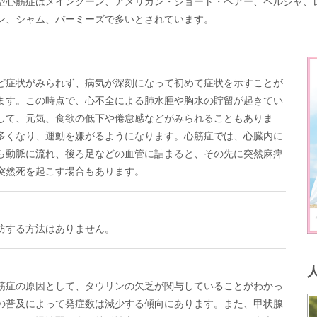
型心筋症はメインクーン、アメリカン・ショート・ヘアー、ペルシャ、
ン、シャム、バーミーズで多いとされています。
ど症状がみられず、病気が深刻になって初めて症状を示すことが
ます。この時点で、心不全による肺水腫や胸水の貯留が起きてい
して、元気、食欲の低下や倦怠感などがみられることもありま
多くなり、運動を嫌がるようになります。心筋症では、心臓内に
ら動脈に流れ、後ろ足などの血管に詰まると、その先に突然麻痺
突然死を起こす場合もあります。
防する方法はありません。
筋症の原因として、タウリンの欠乏が関与していることがわかっ
の普及によって発症数は減少する傾向にあります。また、甲状腺