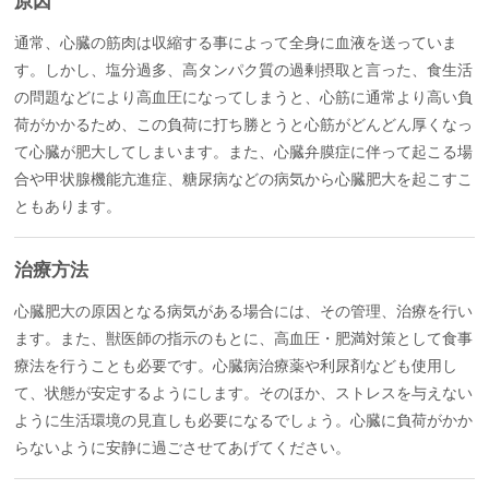
原因
通常、心臓の筋肉は収縮する事によって全身に血液を送っていま
す。しかし、塩分過多、高タンパク質の過剰摂取と言った、食生活
の問題などにより高血圧になってしまうと、心筋に通常より高い負
荷がかかるため、この負荷に打ち勝とうと心筋がどんどん厚くなっ
て心臓が肥大してしまいます。また、心臓弁膜症に伴って起こる場
合や甲状腺機能亢進症、糖尿病などの病気から心臓肥大を起こすこ
ともあります。
治療方法
心臓肥大の原因となる病気がある場合には、その管理、治療を行い
ます。また、獣医師の指示のもとに、高血圧・肥満対策として食事
療法を行うことも必要です。心臓病治療薬や利尿剤なども使用し
て、状態が安定するようにします。そのほか、ストレスを与えない
ように生活環境の見直しも必要になるでしょう。心臓に負荷がかか
らないように安静に過ごさせてあげてください。