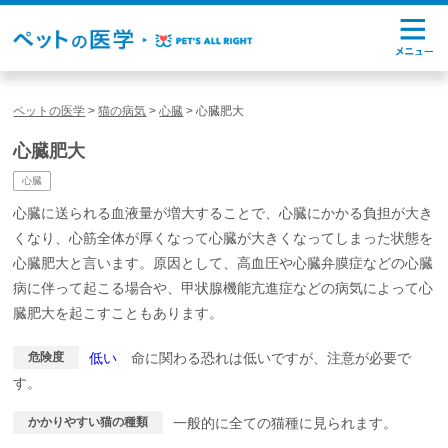
ペットの医学
>
猫の病気
>
心臓
>
心臓肥大
心臓肥大
心臓
心臓に送られる血液量が増大することで、心臓にかかる負担が大き
くなり、心筋全体が厚くなって心臓が大きくなってしまった状態を
心臓肥大と言います。原因として、高血圧や心臓弁膜症などの心臓
病に伴って起こる場合や、甲状腺機能亢進症などの病気によって心
臓肥大を起こすこともあります。
危険度
低い
命に関わる恐れは低いですが、注意が必要で
す。
かかりやすい猫の種類
一般的に全ての猫種に見られます。