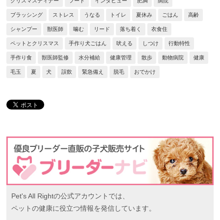
クリスマスディナー
フード
インタビュー
肥満
病院
ブラッシング
ストレス
うなる
トイレ
夏休み
ごはん
高齢
シャンプー
獣医師
噛む
リード
落ち着く
衣食住
ペットとクリスマス
手作り犬ごはん
吠える
しつけ
行動特性
手作り食
獣医師監修
水分補給
健康管理
散歩
動物病院
健康
毛玉
夏
犬
誤飲
緊急備え
脱毛
おでかけ
Pet's All Rightの公式アカウントでは、
ペットの健康に役立つ情報を発信しています。