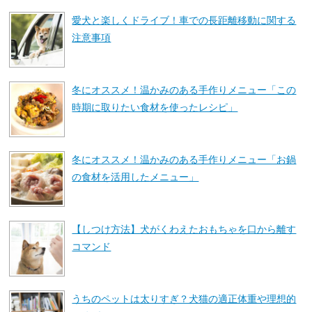
愛犬と楽しくドライブ！車での長距離移動に関する
注意事項
冬にオススメ！温かみのある手作りメニュー「この
時期に取りたい食材を使ったレシピ」
冬にオススメ！温かみのある手作りメニュー「お鍋
の食材を活用したメニュー」
【しつけ方法】犬がくわえたおもちゃを口から離す
コマンド
うちのペットは太りすぎ？犬猫の適正体重や理想的