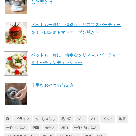
な体型とは
ペットも一緒に、特別なクリスマスパーティー
を！〜肉詰めトマトオーブン焼き〜
ペットも一緒に、特別なクリスマスパーティー
を！〜チキンディッシュ〜
上手なおやつの与え方
猫
ドライブ
ねこじゃらし
熱中症
ダニ
ノミ
ペット
地震
手作りごはん
病気
長生き
梅雨
手作り猫ごはん